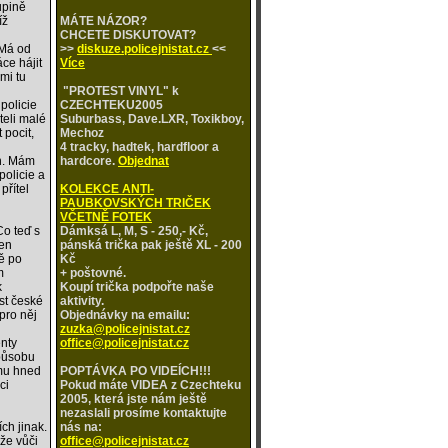
upině
íž
MÁTE NÁZOR?
CHCETE DISKUTOVAT?
 Má od
>>
diskuze.policejnistat.cz
<<
ce hájit
Více
mi tu
"PROTEST VINYL" k
policie
CZECHTEKU2005
teli malé
Suburbass, Dave.LXR, Toxikboy,
 pocit,
Mechoz
4 tracky, hadtek, hardfloor a
ch. Mám
hardcore.
Objednat
policie a
přítel
KOLEKCE ANTI-
PAUBKOVSKÝCH TRIČEK
VČETNĚ FOTEK
Co teď s
Dámksá L, M, S - 250,- Kč,
jen
pánská trička pak ještě XL - 200
ě po
Kč
m
+ poštovné.
k
Koupí trička podpořte naše
st české
aktivity.
pro něj
Objednávky na emailu:
zuzka@policejnistat.cz
enty
office@policejnistat.cz
způsobu
 mu hned
POPTÁVKA PO VIDEÍCH!!!
ci
Pokud máte VIDEA z Czechteku
2005, která jste nám ještě
nezaslali prosíme kontaktujte
ích jinak.
nás na:
 že vůči
office@policejnistat.cz