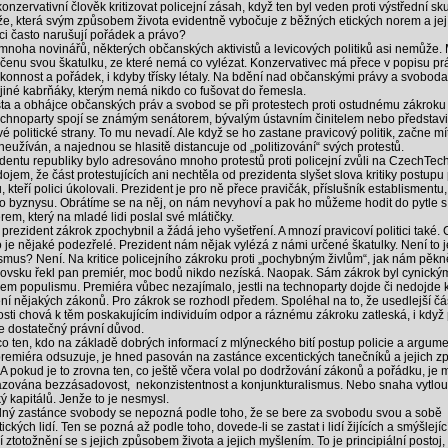
onzervativní člověk kritizovat policejní zásah, když ten byl veden proti výstřední sk
e, která svým způsobem života evidentně vybočuje z běžných etických norem a jej
vci často narušují pořádek a právo?
mnoha novinářů, některých občanských aktivistů a levicových politiků asi nemůže.
rčenu svou škatulku, ze které nemá co vylézat. Konzervativec má přece v popisu prá
ákonnost a pořádek, i kdyby třísky létaly. Na bdění nad občanskými právy a svoboda
iné kabrňáky, kterým nemá nikdo co fušovat do řemesla.
sta a obhájce občanských práv a svobod se při protestech proti ostudnému zákroku 
technoparty spojí se známým senátorem, bývalým ústavním činitelem nebo představi
é politické strany. To mu nevadí. Ale když se ho zastane pravicový politik, začne mít
zneužíván, a najednou se hlasitě distancuje od „politizování“ svých protestů.
identu republiky bylo adresováno mnoho protestů proti policejní zvůli na CzechTe
ojem, že část protestujících ani nechtěla od prezidenta slyšet slova kritiky postupu 
ů, kteří polici úkolovali. Prezident je pro ně přece pravičák, příslušník establismentu, 
o byznysu. Obrátíme se na něj, on nám nevyhoví a pak ho můžeme hodit do pytle s
rem, který na mladé lidi poslal své mlátičky.
prezident zákrok zpochybnil a žádá jeho vyšetření. A mnozí pravicoví politici také. 
o je nějaké podezřelé. Prezident nám nějak vylézá z námi určené škatulky. Není to 
smus? Není. Na kritice policejního zákroku proti „pochybným živlům“, jak nám pěkn
ovsku řekl pan premiér, moc bodů nikdo nezíská. Naopak. Sám zákrok byl cynický
dem populismu. Premiéra vůbec nezajímalo, jestli na technoparty dojde či nedojde 
ní nějakých zákonů. Pro zákrok se rozhodl předem. Spoléhal na to, že usedlejší čá
osti chová k těm poskakujícím individuím odpor a ráznému zákroku zatleská, i když 
 dostatečný právní důvod.
o ten, kdo na základě dobrých informací z mlýneckého bití postup policie a argum
remiéra odsuzuje, je hned pasován na zastánce excentických tanečníků a jejich 
. A pokud je to zrovna ten, co ještě včera volal po dodržování zákonů a pořádku, je
zována bezzásadovost, nekonzistentnost a konjunkturalismus. Nebo snaha vytlou
ký kapitálů. Jenže to je nesmysl.
ný zastánce svobody se nepozná podle toho, že se bere za svobodu svou a sobě
ckých lidí. Ten se pozná až podle toho, dovede-li se zastat i lidí žijících a smýšlejíc
 ztotožnění se s jejich způsobem života a jejich myšlením. To je principiální postoj,