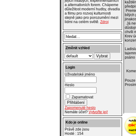
jejích mladých, experimentálních
každém
a alternativních forem. Chápeme
předpi
důležitost moderní hudby, divadla
Premié
a filmu pro rozvoj kulturnosti
bílých
stejně jako pro porozumění mezi
jinako
lidmi na celém světě.
Zdroj
Já neb
důstoj
chvíli
Krev ú
konzer
Změnit vzhled
Ladisl
tajemn
psáno 
Login
Kome
Uživatelské jméno
Pouze 
Prosím
Heslo
Zapamatovat
Zapomenuté heslo
Nemáte účet?
Vytvořte jej!
Kdo je online
Právě zde jsou
Hosté : 154