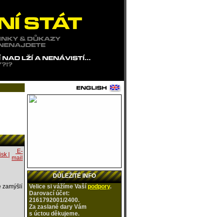
E-
isk |
mail
DŮLEŽITÉ INFO
e zamýšlí
Velice si vážíme Vaší
podpory
.
Darovací účet:
2161792001/2400.
Za zaslané dary Vám
s úctou
děkujeme.