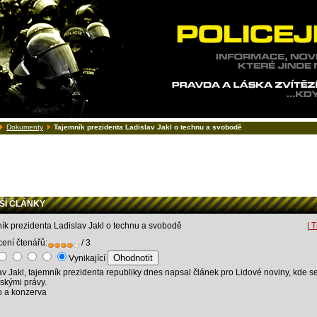
Dokumenty
Tajemník prezidenta Ladislav Jakl o technu a svobodě
Í ČLÁNKY
ík prezidenta Ladislav Jakl o technu a svobodě
| T
ení čtenářů:
/ 3
Vynikající
av Jakl, tajemník prezidenta republiky dnes napsal článek pro Lidové noviny, kde s
dskými právy.
 a konzerva