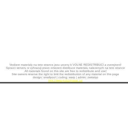
Veskere materialy na teto strance jsou urceny k VOLNE REDISTRIBUCI a zverejneni!
Spravci serveru si vyhrazuji pravo omezeni distribuce materialu nalezenych na teto strance
All materials found on this site are free to redistribute and use!
Site owners reserve the right to limit the redistribution of any material on this page
design: smallpool | coding: warp | admin: zwiratqo
http://www.policejnistat.cz/