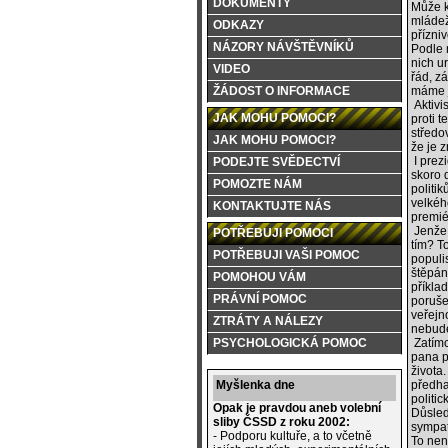
DOKUMENTY
Může k
mládež
ODKAZY
přízni
NÁZORY NÁVŠTĚVNÍKŮ
Podle 
nich u
VIDEO
řád, z
máme j
ŽÁDOST O INFORMACE
Aktivi
JAK MOHU POMOCI?
proti 
středov
JAK MOHU POMOCI?
že je 
I prez
PODEJTE SVĚDECTVÍ
skoro d
POMOZTE NÁM
politik
velkéh
KONTAKTUJTE NÁS
premié
Jenže 
POTŘEBUJI POMOCI
tím? T
POTŘEBUJI VAŠI POMOC
populi
štěpán
POMOHOU VÁM
příkla
PRÁVNÍ POMOC
poruše
veřejn
ZTRÁTY A NÁLEZY
nebude
Zatímc
PSYCHOLOGICKÁ POMOC
pana p
života
předha
Myšlenka dne
politic
Opak je pravdou aneb volební
Důsled
sliby ČSSD z roku 2002:
sympati
- Podporu kultuře, a to včetně
To není