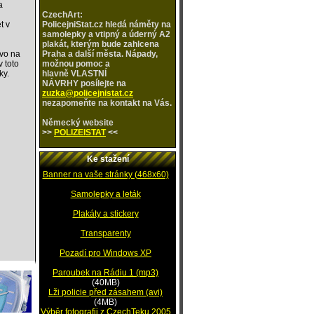
a
CzechArt:
t v
PolicejniStat.cz hledá náměty na
u
samolepky a vtipný a úderný A2
plakát, kterým bude zahlcena
ávo na
Praha a další města. Nápady,
 toto
možnou pomoc a
ky.
hlavně VLASTNÍ
NÁVRHY posílejte na
zuzka@policejnistat.cz
nezapomeňte na kontakt na Vás.
Německý
website
>>
POLIZEISTAT
<<
Ke stažení
Banner na vaše stránky (468x60)
Samolepky a leták
Plakáty a stickery
Transparenty
Pozadí pro Windows XP
Paroubek na Rádiu 1 (mp3)
(40MB)
Lži policie před zásahem (avi)
(4MB)
Výběr fotografii z CzechTeku 2005