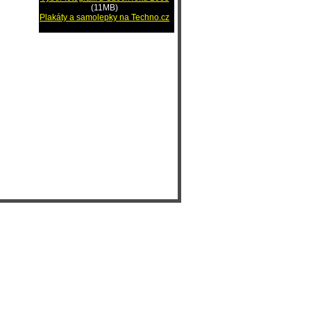
(11MB)
Plakáty a samolepky na Techno.cz