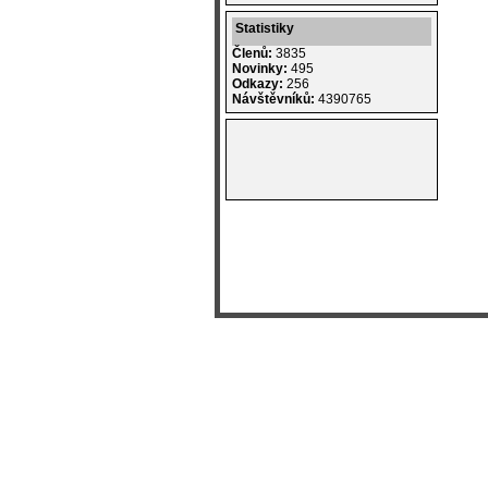
Statistiky
Členů:
3835
Novinky:
495
Odkazy:
256
Návštěvníků:
4390765