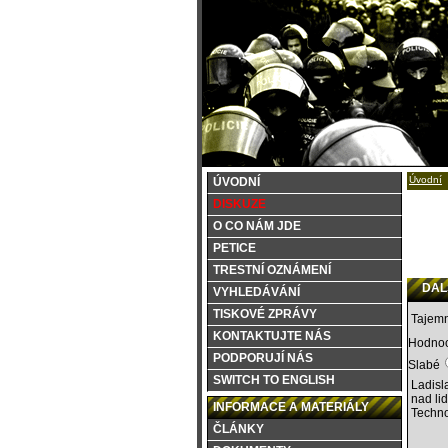
Úvodní
ÚVODNÍ
DISKUZE
O CO NÁM JDE
PETICE
TRESTNÍ OZNÁMENÍ
DALŠ
VYHLEDÁVÁNÍ
TISKOVÉ ZPRÁVY
Tajemn
KONTAKTUJTE NÁS
Hodnoc
PODPORUJÍ NÁS
Slabé
SWITCH TO ENGLISH
Ladisl
nad li
INFORMACE A MATERIÁLY
Techno
ČLÁNKY