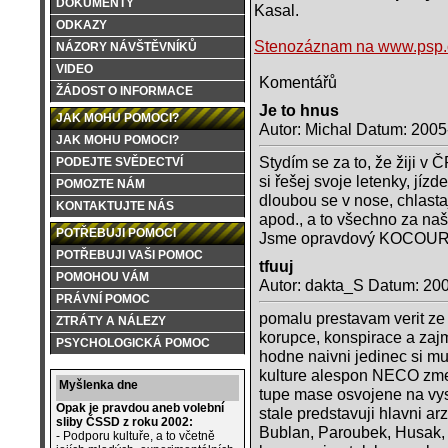
DOKUMENTY
Kasal.
ODKAZY
Stenozáznam na www.psp.
NÁZORY NÁVŠTĚVNÍKŮ
VIDEO
Komentářů
ŽÁDOST O INFORMACE
Je to hnus
JAK MOHU POMOCI?
Autor: Michal Datum: 2005
JAK MOHU POMOCI?
Stydím se za to, že žiji v
PODEJTE SVĚDECTVÍ
si řešej svoje letenky, jí
POMOZTE NÁM
dloubou se v nose, chlasta
KONTAKTUJTE NÁS
apod., a to všechno za na
POTŘEBUJI POMOCI
Jsme opravdový KOCOU
POTŘEBUJI VAŠI POMOC
tfuuj
POMOHOU VÁM
Autor: dakta_S Datum: 20
PRÁVNÍ POMOC
pomalu prestavam verit ze 
ZTRÁTY A NÁLEZY
korupce, konspirace a zajm
PSYCHOLOGICKÁ POMOC
hodne naivni jedinec si mu
kulture alespon NECO zmeni
Myšlenka dne
tupe mase osvojene na vys
Opak je pravdou aneb volební
stale predstavuji hlavni arz
sliby ČSSD z roku 2002:
Bublan, Paroubek, Husak, P
- Podporu kultuře, a to včetně