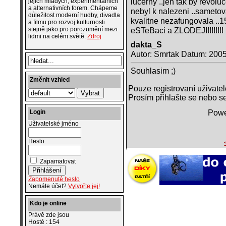
lucerny ..jen tak by revol
jejích mladých, experimentálních
a alternativních forem. Chápeme
nebyl k nalezeni ..sametova
důležitost moderní hudby, divadla
kvalitne nezafungovala ..1
a filmu pro rozvoj kulturnosti
eSTeBaci a ZLODEJI!!!!
stejně jako pro porozumění mezi
lidmi na celém světě.
Zdroj
dakta_S
Autor: Smrtak Datum: 200
Souhlasim ;)
Změnit vzhled
Pouze registrovaní uživate
Prosím přihlašte se nebo se
Powe
Login
Uživatelské jméno
Heslo
Zapamatovat
Zapomenuté heslo
Nemáte účet?
Vytvořte jej!
Kdo je online
Právě zde jsou
Hosté : 154