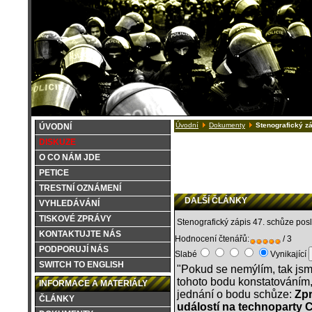
Úvodní
Dokumenty
Stenografický z
ÚVODNÍ
DISKUZE
O CO NÁM JDE
PETICE
TRESTNÍ OZNÁMENÍ
DALŠÍ ČLÁNKY
VYHLEDÁVÁNÍ
TISKOVÉ ZPRÁVY
Stenografický zápis 47. schůze po
KONTAKTUJTE NÁS
Hodnocení čtenářů:
/ 3
PODPORUJÍ NÁS
Slabé
Vynikající
SWITCH TO ENGLISH
"Pokud se nemýlím, tak js
tohoto bodu konstatováním, 
INFORMACE A MATERIÁLY
jednání o bodu schůze:
Zpr
ČLÁNKY
událostí na technoparty