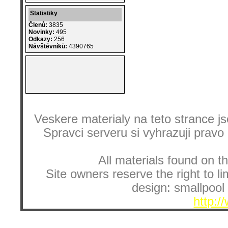
Statistiky
Členů:
3835
Novinky:
495
Odkazy:
256
Návštěvníků:
4390765
Veskere materialy na teto strance
Spravci serveru si vyhrazuji pravo
All materials found on th
Site owners reserve the right to li
design: smallpool 
http:/