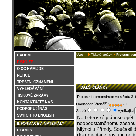
Úvodní
Tiskové zprávy
Protestní dem
ÚVODNÍ
DISKUZE
O CO NÁM JDE
PETICE
TRESTNÍ OZNÁMENÍ
DALŠÍ ČLÁNKY
VYHLEDÁVÁNÍ
TISKOVÉ ZPRÁVY
Protestní demonstrace ve středu 3. 
KONTAKTUJTE NÁS
Hodnocení čtenářů:
/ 1
PODPORUJÍ NÁS
Slabé
Vynikající
SWITCH TO ENGLISH
Na Letenské pláni se opět 
neopodstatněnému zásahu Po
INFORMACE A MATERIÁLY
Mlýnci u Přimdy. Součástí
ČLÁNKY
dokumentace postupu police