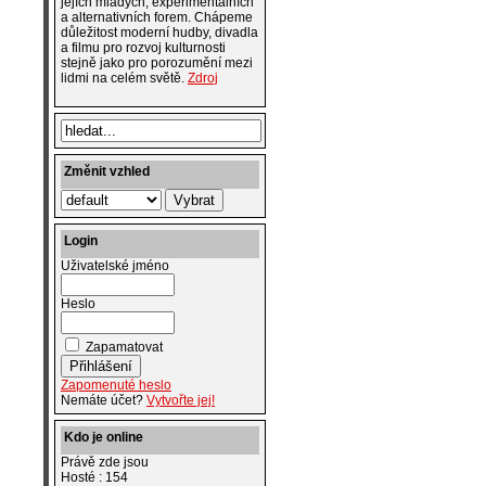
jejích mladých, experimentálních
a alternativních forem. Chápeme
důležitost moderní hudby, divadla
a filmu pro rozvoj kulturnosti
stejně jako pro porozumění mezi
lidmi na celém světě.
Zdroj
Změnit vzhled
Login
Uživatelské jméno
Heslo
Zapamatovat
Zapomenuté heslo
Nemáte účet?
Vytvořte jej!
Kdo je online
Právě zde jsou
Hosté : 154