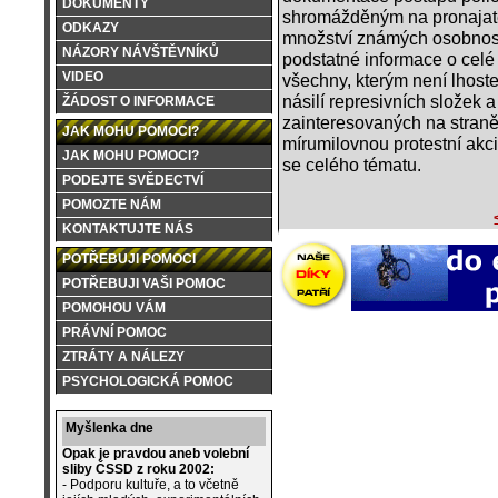
DOKUMENTY
shromážděným na pronajaté 
ODKAZY
množství známých osobností, 
NÁZORY NÁVŠTĚVNÍKŮ
podstatné informace o celé 
VIDEO
všechny, kterým není lhost
násilí represivních složek a
ŽÁDOST O INFORMACE
zainteresovaných na straně 
JAK MOHU POMOCI?
mírumilovnou protestní akci
JAK MOHU POMOCI?
se celého tématu.
PODEJTE SVĚDECTVÍ
POMOZTE NÁM
KONTAKTUJTE NÁS
POTŘEBUJI POMOCI
POTŘEBUJI VAŠI POMOC
POMOHOU VÁM
PRÁVNÍ POMOC
ZTRÁTY A NÁLEZY
PSYCHOLOGICKÁ POMOC
Myšlenka dne
Opak je pravdou aneb volební
sliby ČSSD z roku 2002:
- Podporu kultuře, a to včetně