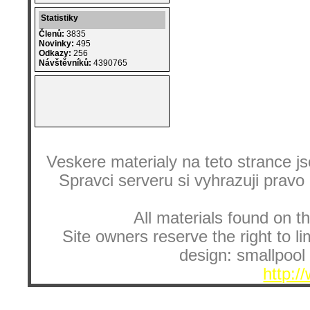
Statistiky
Členů:
3835
Novinky:
495
Odkazy:
256
Návštěvníků:
4390765
Veskere materialy na teto strance
Spravci serveru si vyhrazuji pravo
All materials found on th
Site owners reserve the right to li
design: smallpool 
http:/