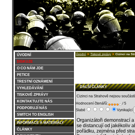
Úvodní
Tiskové zprávy
Cizinci na St
ÚVODNÍ
DISKUZE
O CO NÁM JDE
PETICE
TRESTNÍ OZNÁMENÍ
DALŠÍ ČLÁNKY
VYHLEDÁVÁNÍ
TISKOVÉ ZPRÁVY
Cizinci na Strahově nejsou součástí
KONTAKTUJTE NÁS
Hodnocení čtenářů:
/ 5
PODPORUJÍ NÁS
Slabé
Vynikající
SWITCH TO ENGLISH
Organizátoři demonstrací a
INFORMACE A MATERIÁLY
se distancují od jakékoliv 
ČLÁNKY
pořádku, zejména před strah