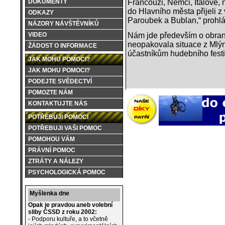
Francouzi, Němci, Italové, 
DOKUMENTY
do Hlavního města přijeli z
ODKAZY
Paroubek a Bublan,“ prohlá
NÁZORY NÁVŠTĚVNÍKŮ
Nám jde především o obranu
VIDEO
neopakovala situace z Mlýnc
ŽÁDOST O INFORMACE
účastníkům hudebního fest
JAK MOHU POMOCI?
JAK MOHU POMOCI?
PODEJTE SVĚDECTVÍ
POMOZTE NÁM
KONTAKTUJTE NÁS
POTŘEBUJI POMOCI
POTŘEBUJI VAŠI POMOC
POMOHOU VÁM
PRÁVNÍ POMOC
ZTRÁTY A NÁLEZY
PSYCHOLOGICKÁ POMOC
Myšlenka dne
Opak je pravdou aneb volební
sliby ČSSD z roku 2002:
- Podporu kultuře, a to včetně