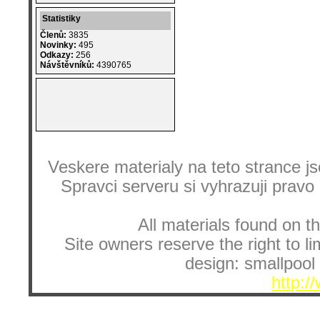
Statistiky
Členů:
3835
Novinky:
495
Odkazy:
256
Návštěvníků:
4390765
Veskere materialy na teto strance
Spravci serveru si vyhrazuji pravo
All materials found on th
Site owners reserve the right to li
design: smallpool 
http:/