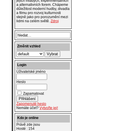
jejích mladých, experimentálních
a alternativních forem. Chápeme
důležitost moderní hudby, divadla
a filmu pro rozvoj kulturnosti
stejně jako pro porozumění mezi
lidmi na celém světě.
Zdroj
Změnit vzhled
Login
Uživatelské jméno
Heslo
Zapamatovat
Zapomenuté heslo
Nemáte účet?
Vytvořte jej!
Kdo je online
Právě zde jsou
Hosté : 154