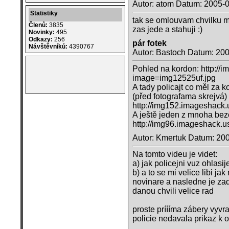
Autor: atom Datum: 2005-
Statistiky
tak se omlouvam chvilku mi
Členů:
3835
zas jede a stahuji :)
Novinky:
495
Odkazy:
256
pár fotek
Návštěvníků:
4390767
Autor: Bastoch Datum: 20
Pohled na kordon: http://
image=img12525uf.jpg
A tady policajt co měl za k
(před fotografama skrejvá
http://img152.imageshack
A ještě jeden z mnoha bez
http://img96.imageshack.
Autor: Kmertuk Datum: 20
Na tomto videu je videt:
a) jak policejni vuz ohlasi
b) a to se mi velice libi j
novinare a nasledne je zad
danou chvili velice rad
proste príííma zábery vyvra
policie nedavala prikaz k 