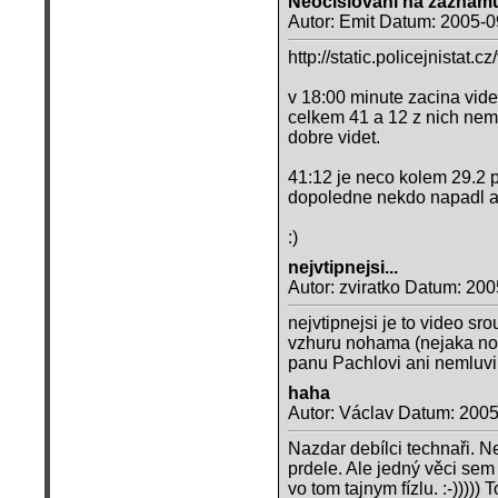
Neocislovani na zaznam
Autor: Emit Datum: 2005-0
http://static.policejnistat
v 18:00 minute zacina vide
celkem 41 a 12 z nich nem
dobre videt.
41:12 je neco kolem 29.2 p
dopoledne nekdo napadl a c
:)
nejvtipnejsi...
Autor: zviratko Datum: 20
nejvtipnejsi je to video sro
vzhuru nohama (nejaka nov
panu Pachlovi ani nemluvim
haha
Autor: Václav Datum: 2005
Nazdar debílci technaři. N
prdele. Ale jedný věci sem
vo tom tajnym fízlu. :-))))