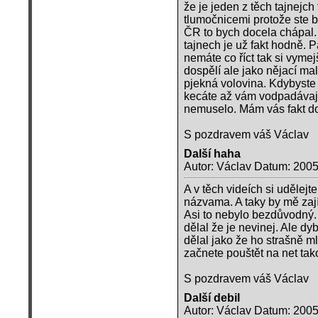
že je jeden z těch tajnejch 
tlumočnicemi protože ste by
ČR to bych docela chápal. 
tajnech je už fakt hodně. P
nemáte co říct tak si vymej
dospělí ale jako nějací malí
pjekná volovina. Kdybyste ne
kecáte až vám vodpadávaj t
nemuselo. Mám vás fakt d
S pozdravem váš Václav
Další haha
Autor: Václav Datum: 2005
A v těch videích si udělej
názvama. A taky by mě zají
Asi to nebylo bezdůvodný. 
dělal že je nevinej. Ale dy
dělal jako že ho strašně ml
začnete pouštět na net tak
S pozdravem váš Václav
Další debil
Autor: Václav Datum: 2005