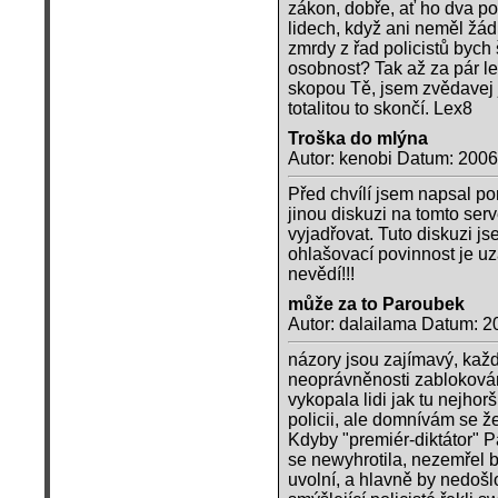
zákon, dobře, ať ho dva pol
lidech, když ani neměl žádn
zmrdy z řad policistů bych 
osobnost? Tak až za pár le
skopou Tě, jsem zvědavej j
totalitou to skončí. Lex8
Troška do mlýna
Autor: kenobi Datum: 2006
Před chvílí jsem napsal 
jinou diskuzi na tomto ser
vyjadřovat. Tuto diskuzi js
ohlašovací povinnost je uz
nevědí!!!
může za to Paroubek
Autor: dalailama Datum: 2
názory jsou zajímavý, ka
neoprávněnosti zablokován
vykopala lidi jak tu nejhor
policii, ale domnívám se 
Kdyby "premiér-diktátor" P
se newyhrotila, nezemřel by
uvolní, a hlavně by nedoš