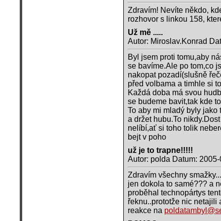
Zdravím! Nevíte někdo, kd
rozhovor s linkou 158, kte
Už mě .....
Autor: Miroslav.Konrad Da
Byl jsem proti tomu,aby nás
se bavíme.Ale po tom,co j
nakopat pozadí(slušně řeče
před volbama a timhle si to 
Každá doba má svou hudbu,s
se budeme bavit,tak kde t
To aby mi mladý byly jako 
a držet hubu.To nikdy.Dos
nelíbí,ať si toho tolik neb
bejt v poho
už je to trapne!!!!!
Autor: polda Datum: 2005-
Zdravím všechny smažky... 
jen dokola to samé??? a n
proběhal technopártys te
řeknu..prototže nic netajili 
reakce na
poldatambyl@s