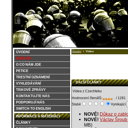
Úvodní
Video
ÚVODNÍ
DISKUZE
O CO NÁM JDE
PETICE
TRESTNÍ OZNÁMENÍ
DALŠÍ ČLÁNKY
VYHLEDÁVÁNÍ
TISKOVÉ ZPRÁVY
Videa z Czechteku
KONTAKTUJTE NÁS
Hodnocení čtenářů:
/ 1281
PODPORUJÍ NÁS
Slabé
Vynikající
SWITCH TO ENGLISH
NOVÉ!
Důkaz o zabl
INFORMACE A MATERIÁLY
NOVÉ!
Václav Šroub 
ČLÁNKY
MB)