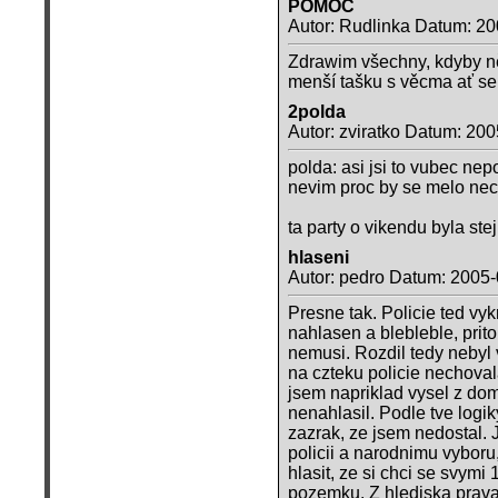
POMOC
Autor: Rudlinka Datum: 20
Zdrawim všechny, kdyby n
menší tašku s věcma ať se
2polda
Autor: zviratko Datum: 20
polda: asi jsi to vubec n
nevim proc by se melo nec
ta party o vikendu byla st
hlaseni
Autor: pedro Datum: 2005-
Presne tak. Policie ted vyk
nahlasen a blebleble, prito
nemusi. Rozdil tedy nebyl 
na czteku policie nechova
jsem napriklad vysel z domu
nenahlasil. Podle tve logik
zazrak, ze jsem nedostal. J
policii a narodnimu vyboru
hlasit, ze si chci se svym
pozemku. Z hlediska prava 