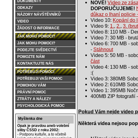
DOKUMENTY
NOVÉ!
Video ze zása
DOPORUČUJEME!
ODKAZY
důkaz o lhaní policie
NÁZORY NÁVŠTĚVNÍKŮ
Video 10:
Kopání do l
VIDEO
Video 9:
1.
,
2.
,
3. (bru
ŽÁDOST O INFORMACE
Video 8: 110 MB - D
JAK MOHU POMOCI?
Video 7: 30 MB - brut
Video 6: 700 MB - sob
JAK MOHU POMOCI?
-
Stáhnout
PODEJTE SVĚDECTVÍ
Video 5: 50 MB - sobo
POMOZTE NÁM
část
KONTAKTUJTE NÁS
Video 4: 130 MB - sob
POTŘEBUJI POMOCI
:(
Video 3: 380MB Sobota
POTŘEBUJI VAŠI POMOC
Video 2: 610MB Sobot
POMOHOU VÁM
Video 1: 395MB Noční
PRÁVNÍ POMOC
400MB ZIP fotografií 
ZTRÁTY A NÁLEZY
PSYCHOLOGICKÁ POMOC
Pokud Vám nejde video př
Myšlenka dne
Některá videa nejsou po
Opak je pravdou aneb volební
sliby ČSSD z roku 2002:
- Podporu kultuře, a to včetně