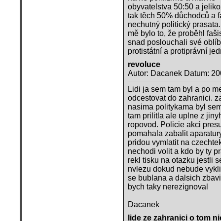
obyvatelstva 50:50 a jelik
tak těch 50% důchodců a faš
nechutný politický prasata.
mě bylo to, že proběhl faši
snad poslouchali své oblí
protistátní a protiprávní je
revoluce
Autor: Dacanek Datum: 20
Lidi ja sem tam byl a po m
odcestovat do zahranici. z
nasima politykama byl sem
tam prilitla ale uplne z ji
ropovod. Policie akci pres
pomahala zabalit aparatury
pridou vymlatit na czechtek
nechodi volit a kdo by ty p
rekl tisku na otazku jestli 
nvlezu dokud nebude vykliz
se bublana a dalsich zbavi
bych taky nerezignoval
Dacanek
lide ze zahranici o tom nic