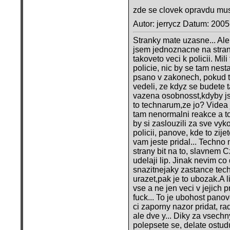
zde se clovek opravdu musi
Autor: jerrycz Datum: 200
Stranky mate uzasne... Ale o
jsem jednoznacne na strane
takoveto veci k policii. Mil
policie, nic by se tam nest
psano v zakonech, pokud to
vedeli, ze kdyz se budete 
vazena osobnosst,kdyby jst
to technarum,ze jo? Videa j
tam nenormalni reakce a to 
by si zaslouzili za sve vy
policii, panove, kde to zijet
vam jeste pridal... Techno 
strany bit na to, slavnem 
udelaji lip. Jinak nevim co
snazitnejaky zastance te
urazet,pak je to ubozak.A l
vse a ne jen veci v jejich 
fuck... To je ubohost panov
ci zaporny nazor pridat, ra
ale dve y... Diky za vsechn
polepsete se, delate ostud