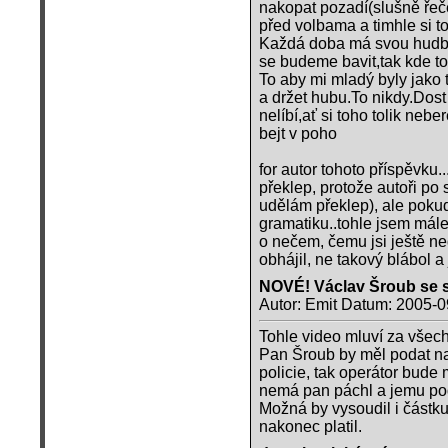
nakopat pozadí(slušně řeče
před volbama a timhle si to
Každá doba má svou hudbu,s
se budeme bavit,tak kde t
To aby mi mladý byly jako 
a držet hubu.To nikdy.Dos
nelíbí,ať si toho tolik neb
bejt v poho
for autor tohoto příspěvku
překlep, protože autoři po
udělám překlep), ale pokud
gramatiku..tohle jsem málem 
o nečem, čemu jsi ještě ned
obhájil, ne takový blábol 
NOVÉ! Václav Šroub se s
Autor: Emit Datum: 2005-0
Tohle video mluví za všec
Pan Šroub by měl podat na 
policie, tak operátor bude
nemá pan páchl a jemu po
Možná by vysoudil i částku
nakonec platil.