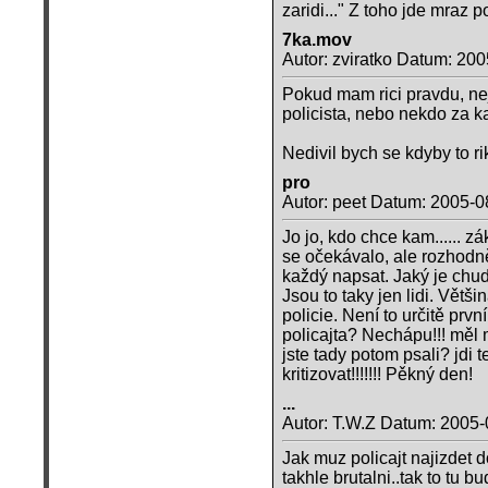
zaridi..." Z toho jde mraz p
7ka.mov
Autor: zviratko Datum: 20
Pokud mam rici pravdu, nejse
policista, nebo nekdo za
Nedivil bych se kdyby to rik
pro
Autor: peet Datum: 2005-0
Jo jo, kdo chce kam...... z
se očekávalo, ale rozhodně
každý napsat. Jaký je chud
Jsou to taky jen lidi. Větš
policie. Není to určitě prv
policajta? Nechápu!!! měl
jste tady potom psali? jdi t
kritizovat!!!!!!! Pěkný den!
...
Autor: T.W.Z Datum: 2005-
Jak muz policajt najizdet do 
takhle brutalni..tak to tu b