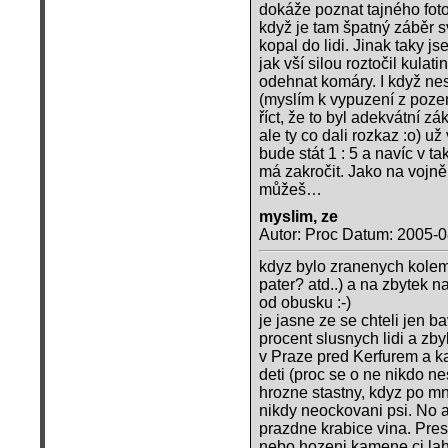
dokáže poznat tajného foto
když je tam špatný záběr s
kopal do lidi. Jinak taky 
jak vší silou roztočil kulati
odehnat komáry. I když nes
(myslím k vypuzení z poze
říct, že to byl adekvátní zá
ale ty co dali rozkaz :o) už
bude stát 1 : 5 a navíc v
má zakročit. Jako na vojně 
můžeš…
myslim, ze
Autor: Proc Datum: 2005-0
kdyz bylo zranenych kolem 
pater? atd..) a na zbytek 
od obusku :-)
je jasne ze se chteli jen b
procent slusnych lidi a zb
v Praze pred Kerfurem a k
deti (proc se o ne nikdo ne
hrozne stastny, kdyz po mne
nikdy neockovani psi. No a
prazdne krabice vina. Pres
nebo hozeni kamene ci la