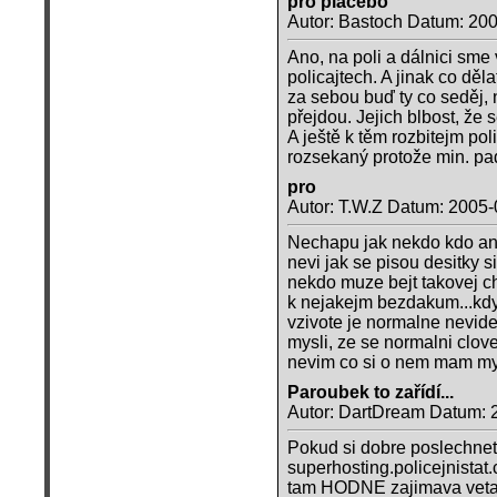
pro placebo
Autor: Bastoch Datum: 20
Ano, na poli a dálnici sme 
policajtech. A jinak co děl
za sebou buď ty co seděj, n
přejdou. Jejich blbost, že s
A ještě k těm rozbitejm pol
rozsekaný protože min. pade
pro
Autor: T.W.Z Datum: 2005-
Nechapu jak nekdo kdo ani 
nevi jak se pisou desitky si
nekdo muze bejt takovej chu
k nejakejm bezdakum...kdy
vzivote je normalne nevidel
mysli, ze se normalni clove
nevim co si o nem mam mys
Paroubek to zařídí...
Autor: DartDream Datum: 
Pokud si dobre poslechnete c
superhosting.policejnistat
tam HODNE zajimava veta:"