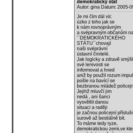
demokratický stát
Autor: gina Datum: 2005-0
Je mi čím dál víc
úzko z toho jak se
k nám rovnoprávným
a svépravným občanům n
´´DEMOKRATICKÉHO
STÁTU´´chovají
naši svéprávní
ústavní činitelé.
Jak logicky a zdravě smýšl
své lenivosti se
informovat a hned
aniž by použil rozum impu
pošle na bavící se
bezbranou mládež policejn
Jejihž mluvčí jim
nedá , ani šanci
vysvětlit danou
situaci a raději
je začnou policejní přísluš
surově až bestiálně bít.
To máme tedy ryze,
demokratickou zemi,ve kt