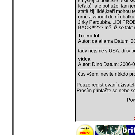
smýšlející policisté řekli 
feťáků" ale bohužel tam je
státě žijí lidé,kteří mohou 
urně a whodit do ní obálk
Jirky Paroubka. LIDI P
BACK!!!??? mě už se fakt
To: no Iol
Autor: dalailama Datum: 2
tady nejsme v USA, díky b
videa
Autor: Dino Datum: 2006-0
čus všem, nevíte někdo pr
Pouze registrovaní uživate
Prosím přihlašte se nebo se
Pow