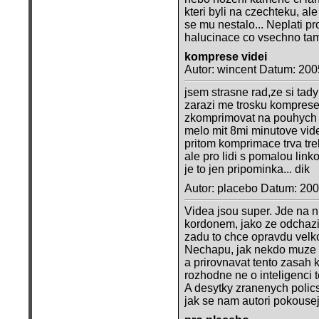
kteri byli na czechteku, al
se mu nestalo... Neplati pr
halucinace co vsechno tam
komprese videi
Autor: wincent Datum: 200
jsem strasne rad,ze si tady
zarazi me trosku komprese 
zkomprimovat na pouhych 3
melo mit 8mi minutove vid
pritom komprimace trva treb
ale pro lidi s pomalou lin
je to jen pripominka... dik
Autor: placebo Datum: 20
Videa jsou super. Jde na ni
kordonem, jako ze odchazim
zadu to chce opravdu vel
Nechapu, jak nekdo muze vy
a prirovnavat tento zasah 
rozhodne ne o inteligenci t
A desytky zranenych polics
jak se nam autori pokouseji