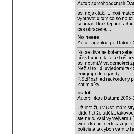
Autor: someheadcrush Dat
asi nejak tak..... moji mat
vypravet o tom co se na tej
si poradil kazdej podradne
cas obracene....
No neeee
Autor: agentnegro Datum:
No se díváme kolem sebe 
přes hubu dik to fakt uš nec
asi nesmí.Viva demokrcia,
Než si to lidi uvjedomí t
emigruju do ugandy.
P.S.:Rozhled na kordony p
Zatim díky
no lol
Autor: jirkas Datum: 2005-
Už leta žiju v Usa mám str
klidu říct že udělat takovo
ste na tu vasi vymejvarnu 
videicka nic nedokazuji...d
policista tak ybch vam ty hn