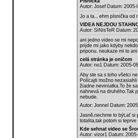
Písnička
Autor: Josef Datum: 2005-
Jo a ta... ehm písnička o
VIDEA NEJDOU STAHN
Autor: SiNisTeR Datum: 2
ani jedno video se mi nepo
prijde mi jako kdyby nekd
priponu. neukaze mi to ani 
celá stránka je oničom
Autor: no1 Datum: 2005-0
Aby ste sa s toho všetci ne
Polícajti možno nezasiahli
žiadne neviniatka.To že sa
nahnevá na druhého.Tak pre
nebude.
Autor: Jonnel Datum: 2005
Jasně,nechme to být,ať si p
totalita,tak potom si teprv
Kde sehnat video se Šr
Autor: vizor1 Datum: 2005