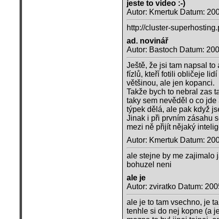
jeste to video :-)
Autor: Kmertuk Datum: 20
http://cluster-superhosting
ad. novinář
Autor: Bastoch Datum: 20
Ještě, že jsi tam napsal to 
fízlů, kteří fotili obličeje
většinou, ale jen kopanci.
Takže bych to nebral zas t
taky sem nevěděl o co jde 
týpek dělá, ale pak když j
Jinak i při prvním zásahu se
mezi ně přijít nějaký intelig
Autor: Kmertuk Datum: 20
ale stejne by me zajimalo 
bohuzel neni
ale je
Autor: zviratko Datum: 20
ale je to tam vsechno, je t
tenhle si do nej kopne (a je 