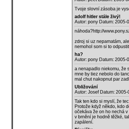
Tvoje slovní zásoba je vys
adolf hitler stále živý!
Autor: pony Datum: 2005-
náhoda?http://www.pony.sz
zdroj si uz nepamatám, ale
nemohol som si to odpustit.
ha?
Autor: pony Datum: 2005-
a nenapadlo niekomu, že si
mne by tiez nebolo do tanca
mal chut nakopnut par zadk
Ubližování
Autor: Josef Datum: 2005-
Tak ten kdo si myslí, že tec
Protože když někdo, kdo do
očekáva že on ho nechá v 
v brnění je hodně těžké, ta
zapálení.