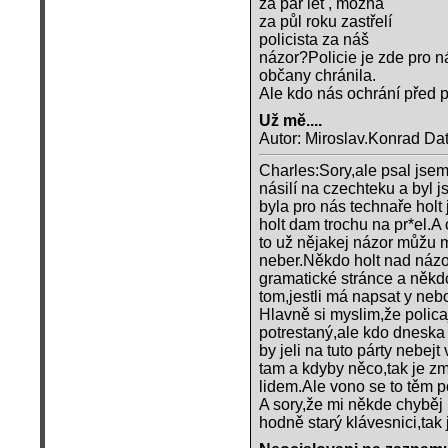
za pár let , možná
za půl roku zastřelí
policista za náš
názor?Policie je zde pro 
občany chránila.
Ale kdo nás ochrání před p
Už mě....
Autor: Miroslav.Konrad Da
Charles:Sory,ale psal jsem
násilí na czechteku a byl js
byla pro nás technaře holt
holt dam trochu na pr*el.A
to už nějakej názor můžu mít
neber.Někdo holt nad názo
gramatické stránce a někdo 
tom,jestli má napsat y nebo
Hlavně si myslim,že policaj
potrestaný,ale kdo dneska 
by jeli na tuto párty nebejt
tam a kdyby něco,tak je zml
lidem.Ale vono se to těm p
A sory,že mi někde chyběj 
hodně starý klávesnici,tak