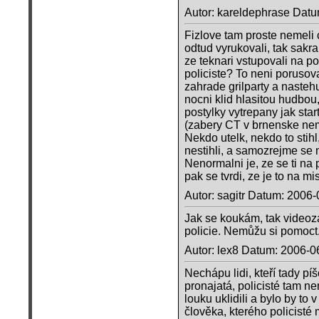
Autor: kareldephrase Datu
Fizlove tam proste nemeli c
odtud vyrukovali, tak sakr
ze teknari vstupovali na po
policiste? To neni porusov
zahrade grilparty a nastehu
nocni klid hlasitou hudbo
postylky vytrepany jak star
(zabery CT v brnenske nem
Nekdo utelk, nekdo to stihl
nestihli, a samozrejme se n
Nenormalni je, ze se ti na
pak se tvrdi, ze je to na mis
Autor: sagitr Datum: 2006
Jak se koukám, tak videoz
policie. Nemůžu si pomoct..
Autor: lex8 Datum: 2006-0
Nechápu lidi, kteří tady pí
pronajatá, policisté tam nem
louku uklidili a bylo by to
člověka, kterého policisté 