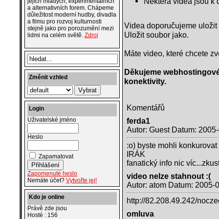
Některá videa jsou k 
jejích mladých, experimentálních
a alternativních forem. Chápeme
důležitost moderní hudby, divadla
a filmu pro rozvoj kulturnosti
Videa doporučujeme uložit 
stejně jako pro porozumění mezi
Uložit soubor jako.
lidmi na celém světě.
Zdroj
Máte video, které chcete z
Děkujeme webhostingové
Změnit vzhled
konektivity.
Komentářů
Login
Uživatelské jméno
ferda1
Autor: Guest Datum: 2005
Heslo
:o) byste mohli konkurova
IRÁK
Zapamatovat
fanatický info nic víc...zku
Zapomenuté heslo
video nelze stahnout :(
Nemáte účet?
Vytvořte jej!
Autor: atom Datum: 2005-
Kdo je online
http://82.208.49.242/nocz
Právě zde jsou
omluva
Hosté : 156