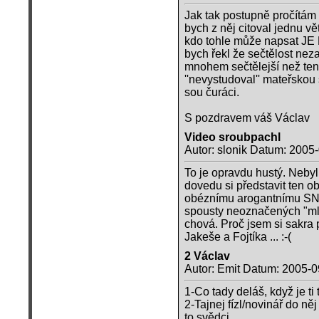
Jak tak postupně pročítám
bych z něj citoval jednu vě
kdo tohle může napsat 
bych řekl že sečtělost nez
mnohem sečtělejší než ten 
''nevystudoval'' mateřskou 
sou čuráci.
S pozdravem váš Václav
Video sroubpachl
Autor: slonik Datum: 2005
To je opravdu hustý. Nebyl
dovedu si představit ten o
obéznímu arogantnímu SNB
spousty neoznačených "mlá
chová. Proč jsem si sakra
Jakeše a Fojtíka ... :-(
2 Václav
Autor: Emit Datum: 2005-0
1-Co tady deláš, když je ti
2-Tajnej fízl/novinář do ně
to svědci