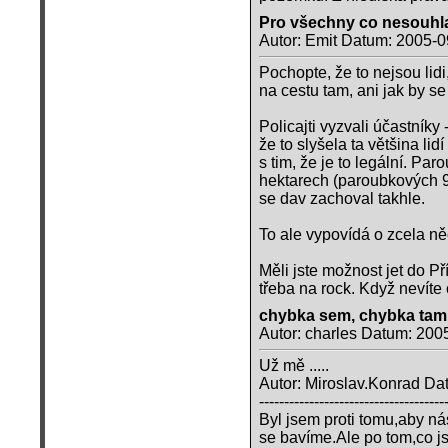
Pro všechny co nesouhla
Autor: Emit Datum: 2005-0
Pochopte, že to nejsou lidi
na cestu tam, ani jak by se
Policajti vyzvali účastník
že to slyšela ta většina lid
s tim, že je to legální. Par
hektarech (paroubkových 90
se dav zachoval takhle.
To ale vypovídá o zcela ně
Měli jste možnost jet do Pří
třeba na rock. Když nevíte c
chybka sem, chybka tam,
Autor: charles Datum: 200
Už mě .....
Autor: Miroslav.Konrad D
-------------------------------------
Byl jsem proti tomu,aby nás
se bavíme.Ale po tom,co j