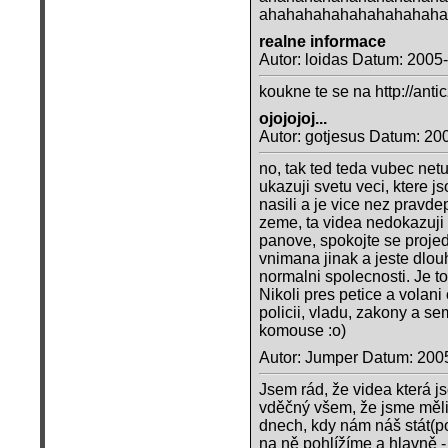
ahahahahahahahahahahaha
realne informace
Autor: loidas Datum: 2005
koukne te se na http://anti
ojojojoj...
Autor: gotjesus Datum: 20
no, tak ted teda vubec netu
ukazuji svetu veci, ktere j
nasili a je vice nez pravd
zeme, ta videa nedokazuji o
panove, spokojte se proje
vnimana jinak a jeste dlo
normalni spolecnosti. Je t
Nikoli pres petice a volan
policii, vladu, zakony a sem
komouse :o)
Autor: Jumper Datum: 200
Jsem rád, že videa která 
vděčný všem, že jsme měli
dnech, kdy nám náš stát(pol
na ně pohlížíme a hlavně -