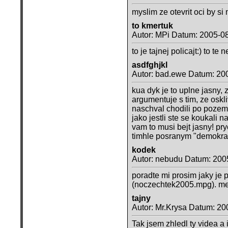
myslim ze otevrit oci by si 
to kmertuk
Autor: MPi Datum: 2005-0
to je tajnej policajt:) to te
asdfghjkl
Autor: bad.ewe Datum: 20
kua dyk je to uplne jasny, 
argumentuje s tim, ze oskliv
naschval chodili po pozemku
jako jestli ste se koukali 
vam to musi bejt jasny! p
timhle posranym "demokrati
kodek
Autor: nebudu Datum: 200
poradte mi prosim jaky je 
(noczechtek2005.mpg). me
tajny
Autor: Mr.Krysa Datum: 20
Tak jsem zhledl ty videa a