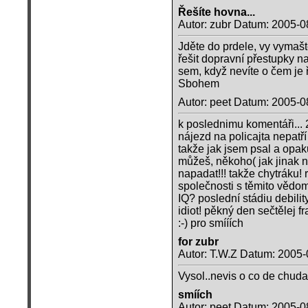
Řešíte hovna...
Autor: zubr Datum: 2005-0
Jděte do prdele, vy vymaště
řešit dopravní přestupky n
sem, když nevíte o čem je ř
Sbohem
Autor: peet Datum: 2005-0
k poslednimu komentáři... 21 
nájezd na policajta nepatří
takže jak jsem psal a opaku
můžeš, někoho( jak jinak 
napadat!!! takže chytráku! ra
společnosti s těmito vědom
IQ? poslední stádiu debilit
idiot! pěkný den sečtělej f
:-) pro smííích
for zubr
Autor: T.W.Z Datum: 2005-
Vysol..nevis o co de chuda
smíích
Autor: peet Datum: 2005-0