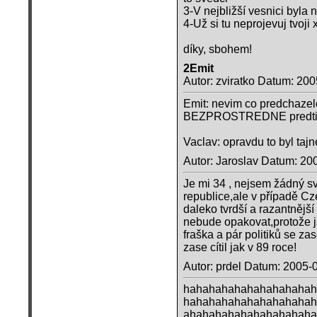
3-V nejbližší vesnici byl
4-Už si tu neprojevuj tvoji
díky, sbohem!
2Emit
Autor: zviratko Datum: 20
Emit: nevim co predchazel
BEZPROSTREDNE predtim ta
Vaclav: opravdu to byl tajn
Autor: Jaroslav Datum: 20
Je mi 34 , nejsem žádný 
republice,ale v případě Cz
daleko tvrdší a razantnější
nebude opakovat,protože js
fraška a pár politiků se z
zase cítil jak v 89 roce!
Autor: prdel Datum: 2005-
hahahahahahahahahahah
hahahahahahahahahahah
ahahahahahahahahahaha