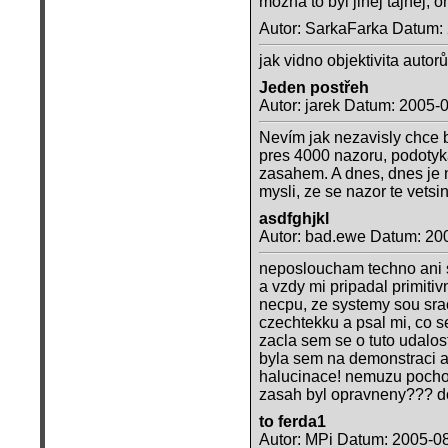
mozna to byl jinej tajnej, o
Autor: SarkaFarka Datum:
jak vidno objektivita auto
Jeden postřeh
Autor: jarek Datum: 2005-
Nevím jak nezavisly chce by
pres 4000 nazoru, podotyka
zasahem. A dnes, dnes je n
mysli, ze se nazor te vetsi
asdfghjkl
Autor: bad.ewe Datum: 20
neposloucham techno ani 
a vzdy mi pripadal primiti
necpu, ze systemy sou srac
czechtekku a psal mi, co s
zacla sem se o tuto udalost
byla sem na demonstraci 
halucinace! nemuzu pochopi
zasah byl opravneny??? d
to ferda1
Autor: MPi Datum: 2005-0