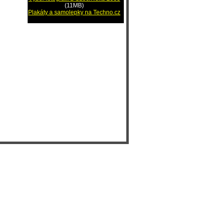
(11MB)
Plakáty a samolepky na Techno.cz