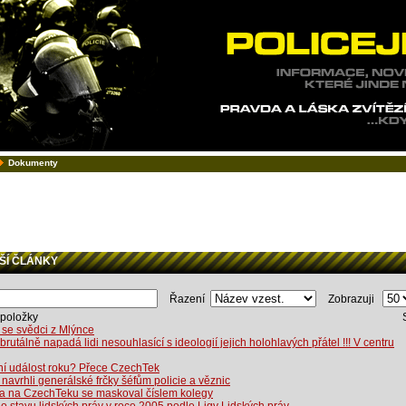
Dokumenty
Í ČLÁNKY
Řazení
Zobrazuji
položky
 se svědci z Mlýnce
 brutálně napadá lidi nesouhlasící s ideologií jejich holohlavých přátel !!! V centru
í událost roku? Přece CzechTek
i navrhli generálské frčky šéfům policie a věznic
sta na CzechTeku se maskoval číslem kolegy