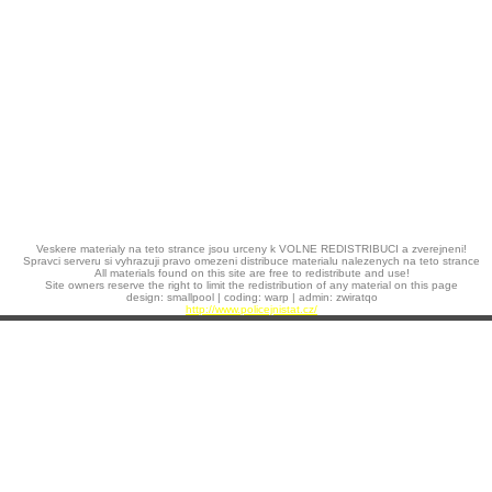
Veskere materialy na teto strance jsou urceny k VOLNE REDISTRIBUCI a zverejneni!
Spravci serveru si vyhrazuji pravo omezeni distribuce materialu nalezenych na teto strance
All materials found on this site are free to redistribute and use!
Site owners reserve the right to limit the redistribution of any material on this page
design: smallpool | coding: warp | admin: zwiratqo
http://www.policejnistat.cz/