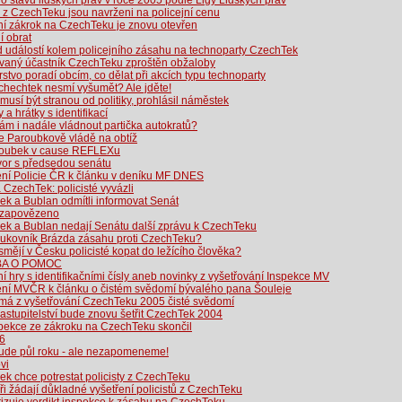
o stavu lidských práv v roce 2005 podle Ligy Lidských práv
é z CzechTeku jsou navrženi na policejní cenu
ní zákrok na CzechTeku je znovu otevřen
í obrat
d událostí kolem policejního zásahu na technoparty CzechTek
vaný účastník CzechTeku zproštěn obžaloby
rstvo poradí obcím, co dělat při akcích typu technoparty
chechtek nesmí vyšumět? Ale jděte!
 musí být stranou od politiky, prohlásil náměstek
 a hrátky s identifikací
m i nadále vládnout partička autokratů?
e Paroubkově vládě na obtíž
aroubek v cause REFLEXu
or s předsedou senátu
ení Policie ČR k článku v deníku MF DNES
 CzechTek: policisté vyvázli
k a Bublan odmítli informovat Senát
 zapovězeno
ek a Bublan nedají Senátu další zprávu k CzechTeku
plukovník Brázda zásahu proti CzechTeku?
mějí v Česku policisté kopat do ležícího člověka?
A O POMOC
ní hry s identifikačními čísly aneb novinky z vyšetřování Inspekce MV
ení MVČR k článku o čistém svědomí bývalého pana Šouleje
 má z vyšetřování CzechTeku 2005 čisté svědomí
zastupitelství bude znovu šetřit CzechTek 2004
spekce ze zákroku na CzechTeku skončil
6
bude půl roku - ale nezapomeneme!
vi
k chce potrestat policisty z CzechTeku
i žádají důkladné vyšetření policistů z CzechTeku