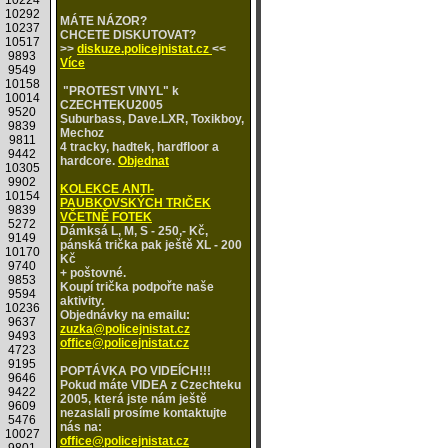
10224
10292
MÁTE NÁZOR?
10237
CHCETE DISKUTOVAT?
10517
>>
diskuze.policejnistat.cz
<<
9893
Více
9549
10158
"PROTEST VINYL" k
10014
CZECHTEKU2005
9520
Suburbass, Dave.LXR, Toxikboy,
9839
Mechoz
9811
4 tracky, hadtek, hardfloor a
9442
hardcore.
Objednat
10305
9902
KOLEKCE ANTI-
10154
PAUBKOVSKÝCH TRIČEK
9839
VČETNĚ FOTEK
5272
Dámksá L, M, S - 250,- Kč,
9149
pánská trička pak ještě XL - 200
10170
Kč
9740
+ poštovné.
9853
Koupí trička podpořte naše
9594
aktivity.
10236
Objednávky na emailu:
9637
zuzka@policejnistat.cz
9493
office@policejnistat.cz
4723
9195
POPTÁVKA PO VIDEÍCH!!!
9646
Pokud máte VIDEA z Czechteku
9422
2005, která jste nám ještě
9609
nezaslali prosíme kontaktujte
5476
nás na:
10027
office@policejnistat.cz