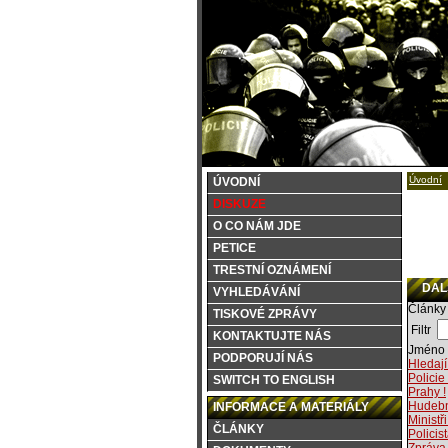
Úvodní
ÚVODNÍ
DISKUZE
O CO NÁM JDE
PETICE
TRESTNÍ OZNÁMENÍ
DALŠ
VYHLEDÁVÁNÍ
Články
TISKOVÉ ZPRÁVY
Filtr
KONTAKTUJTE NÁS
Jméno 
PODPORUJÍ NÁS
Hledají
Policie
SWITCH TO ENGLISH
Prahy !
Hudebn
INFORMACE A MATERIÁLY
Ministř
ČLÁNKY
Polici