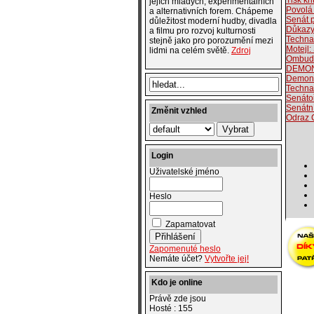
Tisk kr
jejích mladých, experimentálních
Povolá
a alternativních forem. Chápeme
Senát 
důležitost moderní hudby, divadla
Důkazy
a filmu pro rozvoj kulturnosti
Techna
stejně jako pro porozumění mezi
Motejl:
lidmi na celém světě.
Zdroj
Ombuds
DEMON
Demonst
Technař
Senáto
Senátn
Změnit vzhled
Odraz 
Login
Uživatelské jméno
Heslo
Zapamatovat
Zapomenuté heslo
Nemáte účet?
Vytvořte jej!
Kdo je online
Právě zde jsou
Hosté : 155