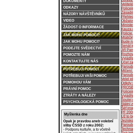
Zpráva 
DOKUMENTY
Velitel
ODKAZY
Policej
Zásadn
NÁZORY NÁVŠTĚVNÍKŮ
Přehle
VIDEO
Obžalo
Ministe
ŽÁDOST O INFORMACE
Kauza 
Policie
JAK MOHU POMOCI?
Mlátičky
JAK MOHU POMOCI?
Bude ná
Senát j
PODEJTE SVĚDECTVÍ
Jiří P
Rozhov
POMOZTE NÁM
Vyjádř
KONTAKTUJTE NÁS
Účet za
Paroube
POTŘEBUJI POMOCI
Mlčení
Paroub
POTŘEBUJI VAŠI POMOC
Velel 
POMOHOU VÁM
Odkdy s
PROSB
PRÁVNÍ POMOC
Policej
ZTRÁTY A NÁLEZY
Vyjádř
Šoulej
PSYCHOLOGICKÁ POMOC
Státní 
Šéf in
PF 200
Myšlenka dne
Už to 
Jezisko
Opak je pravdou aneb volební
Paroube
sliby ČSSD z roku 2002:
Technař
- Podporu kultuře, a to včetně