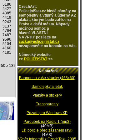
9801
5186
CzechArt:
4427
PolicejniStat.cz hledá náměty na
4385
samolepky a vtipný a úderný A2
4419
plakát, kterým bude zahlcena
9243
Praha a další města. Nápady,
5137
možnou pomoc a
4764
hlavně VLASTNÍ
7487
NÁVRHY posílejte na
9596
zuzka@policejnistat.cz
5104
nezapomeňte na kontakt na Vás.
4160
4181
Německý
website
>>
POLIZEISTAT
<<
- 50 z 132
Ke stažení
Banner na vaše stránky (468x60)
Samolepky a leták
Plakáty a stickery
Transparenty
Pozadí pro Windows XP
Paroubek na Rádiu 1 (mp3)
(40MB)
Lži policie před zásahem (avi)
(4MB)
Výběr fotografii z CzechTeku 2005