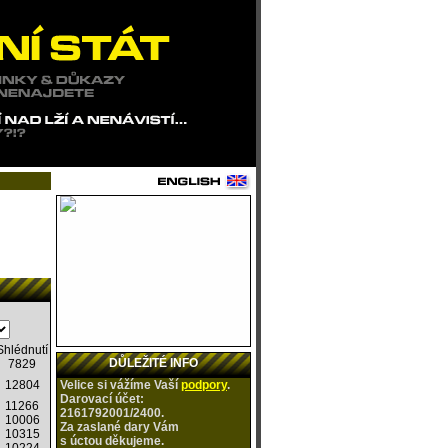
Shlédnutí
DŮLEŽITÉ INFO
7829
12804
Velice si vážíme Vaší
podpory
.
Darovací účet:
11266
2161792001/2400.
10006
Za zaslané dary Vám
10315
s úctou
děkujeme.