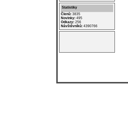
Statistiky
Členů:
3835
Novinky:
495
Odkazy:
256
Návštěvníků:
4390766