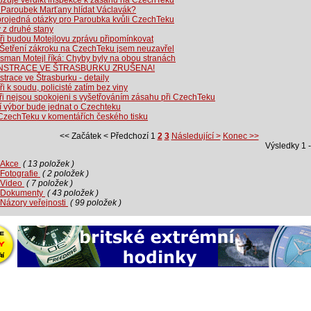
itizuje verdikt inspekce k zásahu na CzechTeku
 Paroubek Marťany hlídat Václavák?
projedná otázky pro Paroubka kvůli CzechTeku
 z druhé stany
ři budou Motejlovu zprávu připomínkovat
 Šetření zákroku na CzechTeku jsem neuzavřel
man Motejl říká: Chyby byly na obou stranách
STRACE VE ŠTRASBURKU ZRUŠENA!
race ve Štrasburku - detaily
i k soudu, policisté zatím bez viny
ři nejsou spokojeni s vyšetřováním zásahu při CzechTeku
í výbor bude jednat o Czechteku
CzechTeku v komentářích českého tisku
<< Začátek
< Předchozí
1
2
3
Následující >
Konec >>
Výsledky 1 
Akce
( 13 položek )
Fotografie
( 2 položek )
Video
( 7 položek )
Dokumenty
( 43 položek )
Názory veřejnosti
( 99 položek )