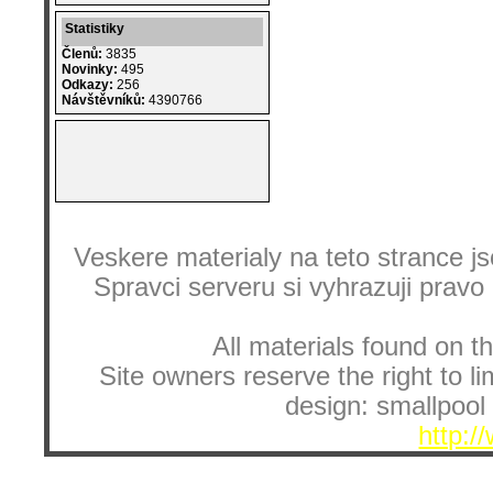
Statistiky
Členů:
3835
Novinky:
495
Odkazy:
256
Návštěvníků:
4390766
Veskere materialy na teto strance
Spravci serveru si vyhrazuji pravo
All materials found on th
Site owners reserve the right to li
design: smallpool 
http:/