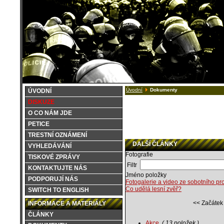
Úvodní
Dokumenty
ÚVODNÍ
DISKUZE
O CO NÁM JDE
PETICE
TRESTNÍ OZNÁMENÍ
DALŠÍ ČLÁNKY
VYHLEDÁVÁNÍ
Fotografie
TISKOVÉ ZPRÁVY
Filtr
KONTAKTUJTE NÁS
Jméno položky
PODPORUJÍ NÁS
Fotogalerie a video ze sobotního p
Co udělá lesní zvěř?
SWITCH TO ENGLISH
<< Začátek
INFORMACE A MATERIÁLY
ČLÁNKY
Akce
( 13 položek )