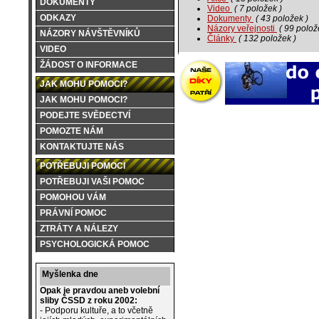
DOKUMENTY
Video
( 7 položek )
ODKAZY
Dokumenty
( 43 položek )
Názory veřejnosti
( 99 polož
NÁZORY NÁVŠTĚVNÍKŮ
Články
( 132 položek )
VIDEO
ŽÁDOST O INFORMACE
JAK MOHU POMOCI?
JAK MOHU POMOCI?
PODEJTE SVĚDECTVÍ
POMOZTE NÁM
KONTAKTUJTE NÁS
POTŘEBUJI POMOCI
POTŘEBUJI VAŠI POMOC
POMOHOU VÁM
PRÁVNÍ POMOC
ZTRÁTY A NÁLEZY
PSYCHOLOGICKÁ POMOC
Myšlenka dne
Opak je pravdou aneb volební
sliby ČSSD z roku 2002:
- Podporu kultuře, a to včetně