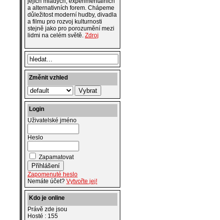
jejích mladých, experimentálních
a alternativních forem. Chápeme
důležitost moderní hudby, divadla
a filmu pro rozvoj kulturnosti
stejně jako pro porozumění mezi
lidmi na celém světě.
Zdroj
Změnit vzhled
Login
Uživatelské jméno
Heslo
Zapamatovat
Zapomenuté heslo
Nemáte účet?
Vytvořte jej!
Kdo je online
Právě zde jsou
Hosté : 155