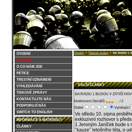
Úvodní
Tiskové zprávy
NA RADIU 1 
ÚVODNÍ
DISKUZE
O CO NÁM JDE
PETICE
TRESTNÍ OZNÁMENÍ
DALŠÍ ČLÁNKY
VYHLEDÁVÁNÍ
TISKOVÉ ZPRÁVY
NA RADIU 1 BUDOU V ZÁTIŠÍ HO
KONTAKTUJTE NÁS
Hodnocení čtenářů:
/ 2
PODPORUJÍ NÁS
Slabé
Vynikající
SWITCH TO ENGLISH
Ve středu 10. srpna proběh
exkluzivní rozhovor s před
INFORMACE A MATERIÁLY
1 Jeroným Janíček bude s 
ČLÁNKY
"kauze" letošního léta, o u