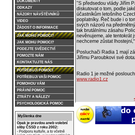
DOKUMENTY
"S předsedou vlády Jiřím 
ODKAZY
diskutovat o tom, podle ja
účastníkům letošního Czech
NÁZORY NÁVŠTĚVNÍKŮ
poplatníky. Řeč bude i o t
VIDEO
svých názorů na předmětný z
ŽÁDOST O INFORMACE
tak brutálnímu zásahu Polic
nevěnujeme, ale tentokrát 
JAK MOHU POMOCI?
nechceme zůstat lhostejní,
JAK MOHU POMOCI?
PODEJTE SVĚDECTVÍ
Posluchači Radia 1 mají z
POMOZTE NÁM
Jiřímu Paroubkovi své dota
KONTAKTUJTE NÁS
POTŘEBUJI POMOCI
Radio 1 je možné posloucha
POTŘEBUJI VAŠI POMOC
www.radio1.cz
POMOHOU VÁM
PRÁVNÍ POMOC
ZTRÁTY A NÁLEZY
PSYCHOLOGICKÁ POMOC
Myšlenka dne
Opak je pravdou aneb volební
sliby ČSSD z roku 2002:
- Podporu kultuře, a to včetně