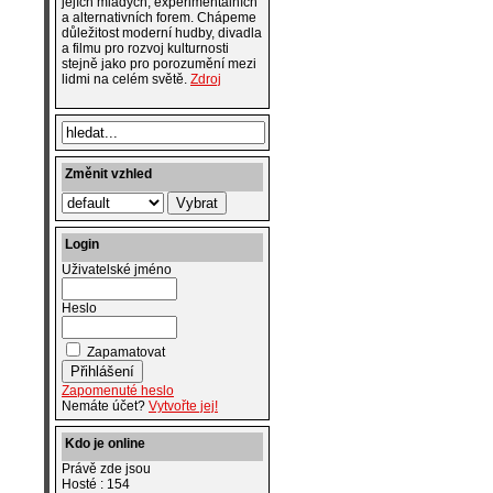
jejích mladých, experimentálních
a alternativních forem. Chápeme
důležitost moderní hudby, divadla
a filmu pro rozvoj kulturnosti
stejně jako pro porozumění mezi
lidmi na celém světě.
Zdroj
Změnit vzhled
Login
Uživatelské jméno
Heslo
Zapamatovat
Zapomenuté heslo
Nemáte účet?
Vytvořte jej!
Kdo je online
Právě zde jsou
Hosté : 154