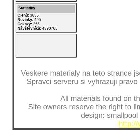
Statistiky
Členů:
3835
Novinky:
495
Odkazy:
256
Návštěvníků:
4390765
Veskere materialy na teto strance
Spravci serveru si vyhrazuji pravo
All materials found on th
Site owners reserve the right to li
design: smallpool 
http:/