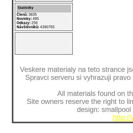
Statistiky
Členů:
3835
Novinky:
495
Odkazy:
256
Návštěvníků:
4390765
Veskere materialy na teto strance
Spravci serveru si vyhrazuji pravo
All materials found on th
Site owners reserve the right to li
design: smallpool 
http:/