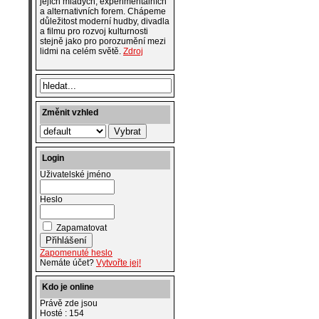
jejích mladých, experimentálních
a alternativních forem. Chápeme
důležitost moderní hudby, divadla
a filmu pro rozvoj kulturnosti
stejně jako pro porozumění mezi
lidmi na celém světě.
Zdroj
Změnit vzhled
Login
Uživatelské jméno
Heslo
Zapamatovat
Zapomenuté heslo
Nemáte účet?
Vytvořte jej!
Kdo je online
Právě zde jsou
Hosté : 154