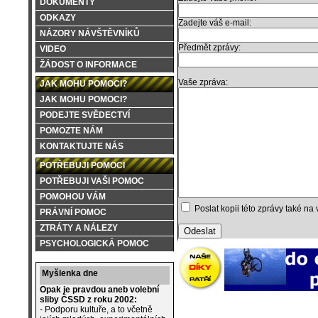
DOKUMENTY
ODKAZY
Zadejte váš e-mail:
NÁZORY NÁVŠTĚVNÍKŮ
Předmět zprávy:
VIDEO
ŽÁDOST O INFORMACE
Vaše zpráva:
JAK MOHU POMOCI?
JAK MOHU POMOCI?
PODEJTE SVĚDECTVÍ
POMOZTE NÁM
KONTAKTUJTE NÁS
POTŘEBUJI POMOCI
POTŘEBUJI VAŠI POMOC
POMOHOU VÁM
Poslat kopii této zprávy také na 
PRÁVNÍ POMOC
ZTRÁTY A NÁLEZY
PSYCHOLOGICKÁ POMOC
Myšlenka dne
Opak je pravdou aneb volební
sliby ČSSD z roku 2002:
- Podporu kultuře, a to včetně