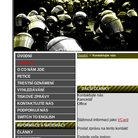
Úvodní
Kontaktujte nás
ÚVODNÍ
DISKUZE
O CO NÁM JDE
PETICE
TRESTNÍ OZNÁMENÍ
DALŠÍ ČLÁNKY
VYHLEDÁVÁNÍ
Kontaktujte nás
TISKOVÉ ZPRÁVY
Kancelář
KONTAKTUJTE NÁS
Office
PODPORUJÍ NÁS
SWITCH TO ENGLISH
Stáhnout informaci jako
VCard
INFORMACE A MATERIÁLY
Poslat zprávu na tento kontakt:
ČLÁNKY
Zadejte vaše jméno: