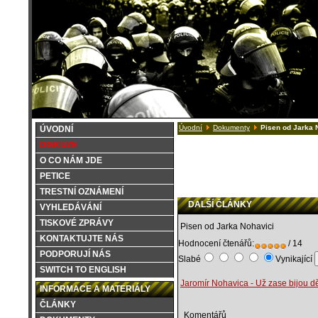
Úvodní
Dokumenty
Pisen od Jarka 
ÚVODNÍ
DISKUZE
O CO NÁM JDE
PETICE
TRESTNÍ OZNÁMENÍ
DALŠÍ ČLÁNKY
VYHLEDÁVÁNÍ
TISKOVÉ ZPRÁVY
Pisen od Jarka Nohavici
KONTAKTUJTE NÁS
Hodnocení čtenářů:
/ 14
PODPORUJÍ NÁS
Slabé
Vynikající
SWITCH TO ENGLISH
Jaromír Nohavica - Už zase bijou dě
INFORMACE A MATERIÁLY
ČLÁNKY
Komentářů