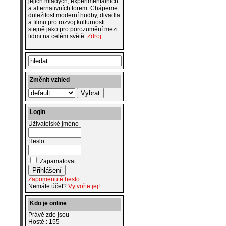
jejích mladých, experimentálních
a alternativních forem. Chápeme
důležitost moderní hudby, divadla
a filmu pro rozvoj kulturnosti
stejně jako pro porozumění mezi
lidmi na celém světě.
Zdroj
Změnit vzhled
Login
Uživatelské jméno
Heslo
Zapamatovat
Zapomenuté heslo
Nemáte účet?
Vytvořte jej!
Kdo je online
Právě zde jsou
Hosté : 155