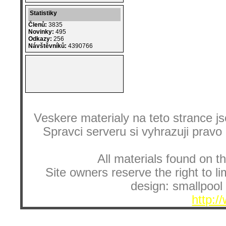
Statistiky
Členů:
3835
Novinky:
495
Odkazy:
256
Návštěvníků:
4390766
Veskere materialy na teto strance
Spravci serveru si vyhrazuji pravo
All materials found on th
Site owners reserve the right to li
design: smallpool 
http:/