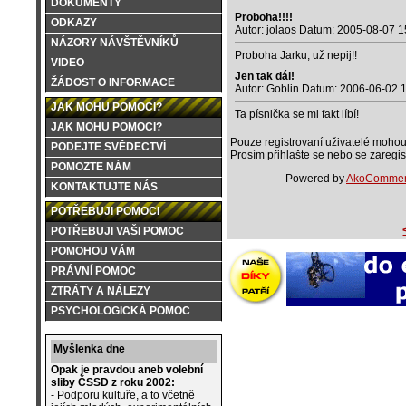
DOKUMENTY
Proboha!!!!
ODKAZY
Autor: jolaos Datum: 2005-08-07 1
NÁZORY NÁVŠTĚVNÍKŮ
Proboha Jarku, už nepij!!
VIDEO
Jen tak dál!
ŽÁDOST O INFORMACE
Autor: Goblin Datum: 2006-06-02 
JAK MOHU POMOCI?
Ta písnička se mi fakt líbí!
JAK MOHU POMOCI?
Pouze registrovaní uživatelé mohou
PODEJTE SVĚDECTVÍ
Prosím přihlašte se nebo se zaregist
POMOZTE NÁM
Powered by
AkoCommen
KONTAKTUJTE NÁS
POTŘEBUJI POMOCI
POTŘEBUJI VAŠI POMOC
POMOHOU VÁM
PRÁVNÍ POMOC
ZTRÁTY A NÁLEZY
PSYCHOLOGICKÁ POMOC
Myšlenka dne
Opak je pravdou aneb volební
sliby ČSSD z roku 2002:
- Podporu kultuře, a to včetně