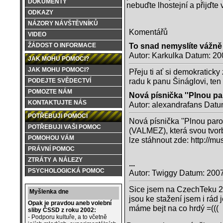
DOKUMENTY
nebuďte lhostejní a přijďte vo
ODKAZY
NÁZORY NÁVŠTĚVNÍKŮ
Komentářů
VIDEO
To snad nemyslíte vážně
ŽÁDOST O INFORMACE
Autor: Karkulka Datum: 20
JAK MOHU POMOCI?
JAK MOHU POMOCI?
Přeju ti ať si demokraticky 
radu k panu Šináglovi, ten t
PODEJTE SVĚDECTVÍ
POMOZTE NÁM
Nová písnička ''Plnou par
KONTAKTUJTE NÁS
Autor: alexandrafans Datu
POTŘEBUJI POMOCI
Nová písnička ''Plnou par
POTŘEBUJI VAŠI POMOC
(VALMEZ), která svou tvorb
POMOHOU VÁM
lze stáhnout zde: http://
PRÁVNÍ POMOC
ZTRÁTY A NÁLEZY
...
PSYCHOLOGICKÁ POMOC
Autor: Twiggy Datum: 200
Sice jsem na CzechTeku 20
Myšlenka dne
jsou ke stažení jsem i rád j
Opak je pravdou aneb volební
máme bejt na co hrdý =(((
sliby ČSSD z roku 2002:
- Podporu kultuře, a to včetně