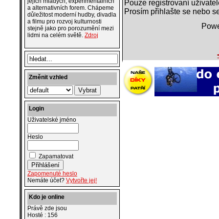
jejích mladých, experimentálních
Pouze registrovaní uživate
a alternativních forem. Chápeme
Prosím přihlašte se nebo se
důležitost moderní hudby, divadla
a filmu pro rozvoj kulturnosti
Powe
stejně jako pro porozumění mezi
lidmi na celém světě.
Zdroj
Změnit vzhled
Login
Uživatelské jméno
Heslo
Zapamatovat
Zapomenuté heslo
Nemáte účet?
Vytvořte jej!
Kdo je online
Právě zde jsou
Hosté : 156