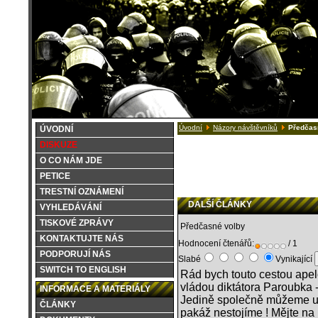
Úvodní
Názory návštěvníků
Předčas
ÚVODNÍ
DISKUZE
O CO NÁM JDE
PETICE
TRESTNÍ OZNÁMENÍ
DALŠÍ ČLÁNKY
VYHLEDÁVÁNÍ
TISKOVÉ ZPRÁVY
Předčasné volby
KONTAKTUJTE NÁS
Hodnocení čtenářů:
/ 1
PODPORUJÍ NÁS
Slabé
Vynikající
SWITCH TO ENGLISH
Rád bych touto cestou apelo
vládou diktátora Paroubka -
INFORMACE A MATERIÁLY
Jedině společně můžeme u
ČLÁNKY
pakáž nestojíme ! Mějte na 