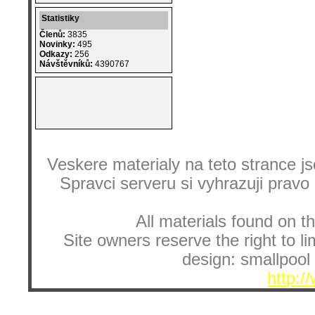
Statistiky
Členů:
3835
Novinky:
495
Odkazy:
256
Návštěvníků:
4390767
Veskere materialy na teto strance
Spravci serveru si vyhrazuji pravo
All materials found on th
Site owners reserve the right to li
design: smallpool 
http:/