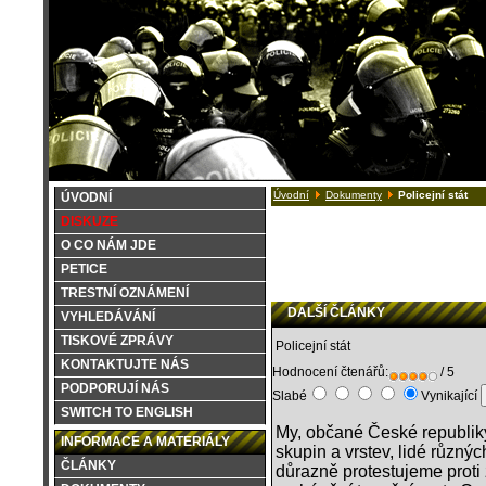
Úvodní
Dokumenty
Policejní stát
ÚVODNÍ
DISKUZE
O CO NÁM JDE
PETICE
TRESTNÍ OZNÁMENÍ
DALŠÍ ČLÁNKY
VYHLEDÁVÁNÍ
TISKOVÉ ZPRÁVY
Policejní stát
KONTAKTUJTE NÁS
Hodnocení čtenářů:
/ 5
PODPORUJÍ NÁS
Slabé
Vynikající
SWITCH TO ENGLISH
My, občané České republiky
INFORMACE A MATERIÁLY
skupin a vrstev, lidé různý
ČLÁNKY
důrazně protestujeme proti z