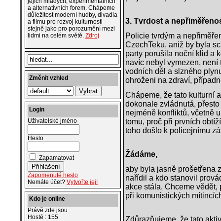
jejích mladých, experimentálních
a alternativních forem. Chápeme
důležitost moderní hudby, divadla
3. Tvrdost a nepřiměřeno
a filmu pro rozvoj kulturnosti
stejně jako pro porozumění mezi
Policie tvrdým a nepřiměře
lidmi na celém světě.
Zdroj
CzechTeku, aniž by byla sc
party porušila noční klid a 
navíc nebyl vymezen, není 
vodních děl a slzného plynu,
Změnit vzhled
ohroženi na zdraví, případně
Chápeme, že tato kulturní a
dokonale zvládnutá, přesto 
Login
nejméně konfliktů, včetně 
tomu, proč při prvních obtíž
Uživatelské jméno
toho došlo k policejnímu z
Heslo
Žádáme,
Zapamatovat
aby byla jasně prošetřena 
Zapomenuté heslo
nařídil a kdo stanovil prov
Nemáte účet?
Vytvořte jej!
akce stála. Chceme vědět,
při komunistických mítincíc
Kdo je online
Právě zde jsou
Hosté : 155
Zdůrazňujeme, že tato akti