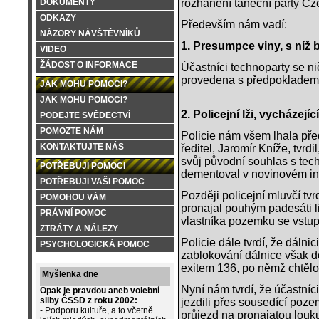
rozhánění taneční party C
DOKUMENTY
ODKAZY
Především nám vadí:
NÁZORY NÁVŠTĚVNÍKŮ
1. Presumpce viny, s níž 
VIDEO
ŽÁDOST O INFORMACE
Účastníci technoparty se nič
provedena s předpokladem 
JAK MOHU POMOCI?
JAK MOHU POMOCI?
2. Policejní lži, vycházejíc
PODEJTE SVĚDECTVÍ
POMOZTE NÁM
Policie nám všem lhala pře
KONTAKTUJTE NÁS
ředitel, Jaromír Kníže, tvrd
svůj původní souhlas s tech
POTŘEBUJI POMOCI
dementoval v novinovém in
POTŘEBUJI VAŠI POMOC
Později policejní mluvčí tv
POMOHOU VÁM
pronajal pouhým padesáti li
PRÁVNÍ POMOC
vlastníka pozemku se vst
ZTRÁTY A NÁLEZY
Policie dále tvrdí, že dáln
PSYCHOLOGICKÁ POMOC
zablokování dálnice však doš
exitem 136, po němž chtělo 
Myšlenka dne
Nyní nám tvrdí, že účastníci
Opak je pravdou aneb volební
sliby ČSSD z roku 2002:
jezdili přes sousedící poze
- Podporu kultuře, a to včetně
průjezd na pronajatou louk