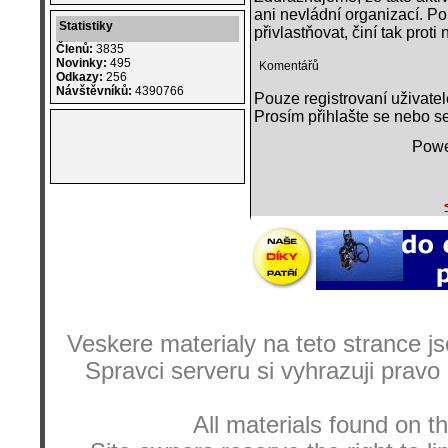
ani nevládní organizací. P
Statistiky
přivlastňovat, činí tak proti n
Členů:
3835
Novinky:
495
Komentářů
Odkazy:
256
Návštěvníků:
4390766
Pouze registrovaní uživate
Prosím přihlašte se nebo se
Powe
Veskere materialy na teto strance
Spravci serveru si vyhrazuji pravo
All materials found on th