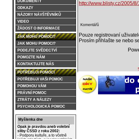
DOKUMENTY
http://www.blisty.cz/2005/8
ODKAZY
NÁZORY NÁVŠTĚVNÍKŮ
VIDEO
Komentářů
ŽÁDOST O INFORMACE
Pouze registrovaní uživate
JAK MOHU POMOCI?
Prosím přihlašte se nebo se
JAK MOHU POMOCI?
Powe
PODEJTE SVĚDECTVÍ
POMOZTE NÁM
KONTAKTUJTE NÁS
POTŘEBUJI POMOCI
POTŘEBUJI VAŠI POMOC
POMOHOU VÁM
PRÁVNÍ POMOC
ZTRÁTY A NÁLEZY
PSYCHOLOGICKÁ POMOC
Myšlenka dne
Opak je pravdou aneb volební
sliby ČSSD z roku 2002:
- Podporu kultuře, a to včetně