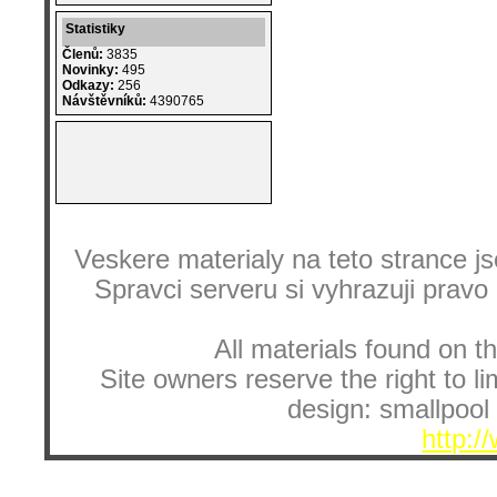
Statistiky
Členů:
3835
Novinky:
495
Odkazy:
256
Návštěvníků:
4390765
Veskere materialy na teto strance
Spravci serveru si vyhrazuji pravo
All materials found on th
Site owners reserve the right to li
design: smallpool 
http:/