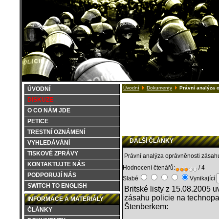
Úvodní
Dokumenty
Právní analýza o
ÚVODNÍ
DISKUZE
O CO NÁM JDE
PETICE
TRESTNÍ OZNÁMENÍ
DALŠÍ ČLÁNKY
VYHLEDÁVÁNÍ
TISKOVÉ ZPRÁVY
Právní analýza oprávněnosti zásah
KONTAKTUJTE NÁS
Hodnocení čtenářů:
/ 4
PODPORUJÍ NÁS
Slabé
Vynikající
SWITCH TO ENGLISH
Britské listy z 15.08.2005 
zásahu policie na technop
INFORMACE A MATERIÁLY
Štenberkem:
ČLÁNKY