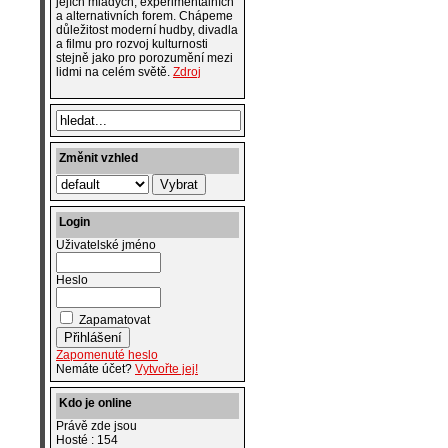
jejích mladých, experimentálních
a alternativních forem. Chápeme
důležitost moderní hudby, divadla
a filmu pro rozvoj kulturnosti
stejně jako pro porozumění mezi
lidmi na celém světě.
Zdroj
Změnit vzhled
Login
Uživatelské jméno
Heslo
Zapamatovat
Zapomenuté heslo
Nemáte účet?
Vytvořte jej!
Kdo je online
Právě zde jsou
Hosté : 154