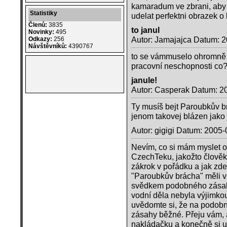
kamaradum ve zbrani, aby s
Statistiky
udelat perfektni obrazek o l
Členů:
3835
to janul
Novinky:
495
Autor: Jamajajca Datum: 
Odkazy:
256
Návštěvníků:
4390767
to se vámmuselo ohromně ul
pracovní neschopnosti co
janule!
Autor: Casperak Datum: 2
Ty musíš bejt Paroubkův br
jenom takovej blázen jako
Autor: gigigi Datum: 2005
Nevím, co si mám myslet o 
CzechTeku, jakožto člověk
zákrok v pořádku a jak zde 
"Paroubkův brácha" měli vá
svědkem podobného zásahu 
vodní děla nebyla výjimk
uvědomte si, že na podobn
zásahy běžné. Přeju vám, 
nakládačku a konečně si u