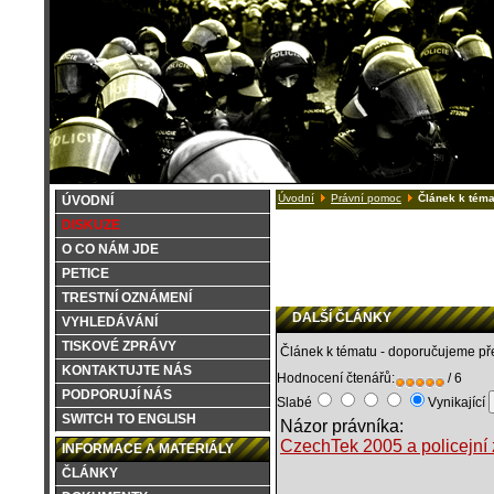
Úvodní
Právní pomoc
Článek k téma
ÚVODNÍ
DISKUZE
O CO NÁM JDE
PETICE
TRESTNÍ OZNÁMENÍ
DALŠÍ ČLÁNKY
VYHLEDÁVÁNÍ
TISKOVÉ ZPRÁVY
Článek k tématu - doporučujeme pře
KONTAKTUJTE NÁS
Hodnocení čtenářů:
/ 6
PODPORUJÍ NÁS
Slabé
Vynikající
SWITCH TO ENGLISH
Názor právníka:
CzechTek 2005 a policejní
INFORMACE A MATERIÁLY
ČLÁNKY