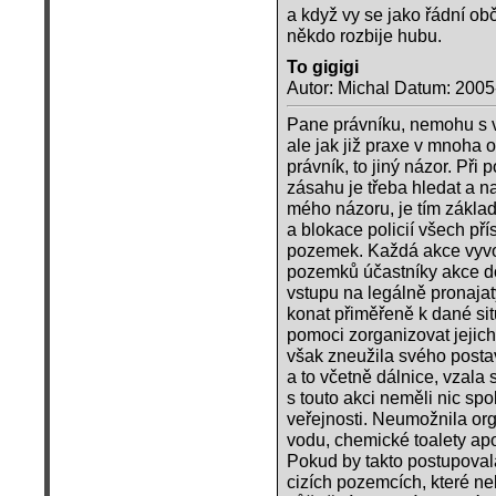
a když vy se jako řádní ob
někdo rozbije hubu.
To gigigi
Autor: Michal Datum: 2005
Pane právníku, nemohu s v
ale jak již praxe v mnoha 
právník, to jiný názor. Př
zásahu je třeba hledat a n
mého názoru, je tím zákla
a blokace policií všech př
pozemek. Každá akce vyvol
pozemků účastníky akce do
vstupu na legálně pronaja
konat přiměřeně k dané si
pomoci zorganizovat jejic
však zneužila svého postav
a to včetně dálnice, vzala s
s touto akci neměli nic s
veřejnosti. Neumožnila or
vodu, chemické toalety ap
Pokud by takto postupovala
cizích pozemcích, které ne