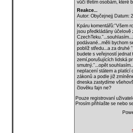
vůči třetím osobám, které b
Reakce...
Autor: Obyčejnejj Datum: 
Kpáru komentářů:"Všem roz
jsou předkládány účelově 
CzechTeku."...souhlasím...
podávané...měli bychom se 
poblíž středu...a za druh
budete s veřejností jedna
zemí,porušujících lidská pr
smutný."...opět souhlasím..
neplacení státem a platící 
zákonů a podle již zmíněné
dneska zastydíme všehovšu
člověku fajn ne?
Pouze registrovaní uživate
Prosím přihlašte se nebo se
Powe