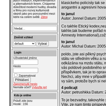
jejích mladých, experimentálních
klasickeho policisty tak s
a alternativních forem. Chápeme
arogantni a agresivni hova
důležitost moderní hudby, divadla
a filmu pro rozvoj kulturnosti
to janul
stejně jako pro porozumění mezi
lidmi na celém světě.
Zdroj
Autor: Jonnel Datum: 2005
Co takhle Etický kodex,ne
takhle,tak budeme pořád n
Amnesty International),což
Změnit vzhled
to janul
Autor: Michal Datum: 2005
Login
poldo, jste asi pěkný psyc
státu ve středním věku a n
Uživatelské jméno
odkázána na mzdu státu, n
Heslo
vás poldové podobného smýš
příspěvkem, tak je to opra
Zapamatovat
Nechci, aby mne v případě 
vy sám, protože bych si neb
Zapomenuté heslo
4 policajt
Nemáte účet?
Vytvořte jej!
Autor: petrushkka Datum: 
Kdo je online
To je bezvadny, takovyhle 
Právě zde jsou
Vite, ze nam timto prispev
Hosté : 156