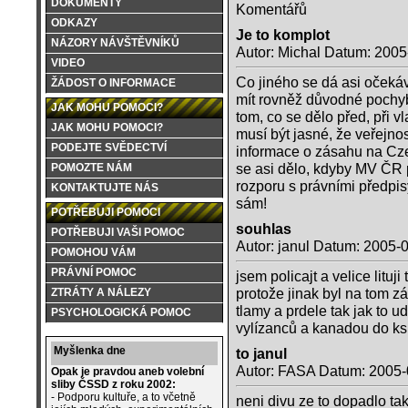
DOKUMENTY
Komentářů
ODKAZY
Je to komplot
NÁZORY NÁVŠTĚVNÍKŮ
Autor: Michal Datum: 2005
VIDEO
Co jiného se dá asi očekáv
ŽÁDOST O INFORMACE
mít rovněž důvodné pochybn
JAK MOHU POMOCI?
tom, co se dělo před, při
JAK MOHU POMOCI?
musí být jasné, že veřejno
PODEJTE SVĚDECTVÍ
informace o zásahu na Cz
se asi dělo, kdyby MV ČR 
POMOZTE NÁM
rozporu s právními předpis
KONTAKTUJTE NÁS
sám!
POTŘEBUJI POMOCI
souhlas
POTŘEBUJI VAŠI POMOC
Autor: janul Datum: 2005-
POMOHOU VÁM
PRÁVNÍ POMOC
jsem policajt a velice litu
protože jinak byl na tom z
ZTRÁTY A NÁLEZY
tlamy a prdele tak jak to 
PSYCHOLOGICKÁ POMOC
vylízanců a kanadou do ksic
Myšlenka dne
to janul
Autor: FASA Datum: 2005-
Opak je pravdou aneb volební
sliby ČSSD z roku 2002:
- Podporu kultuře, a to včetně
neni divu ze to dopadlo tak