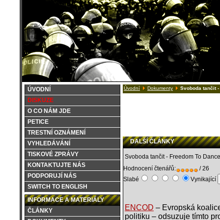
Úvodní
Dokumenty
Svoboda tančit 
ÚVODNÍ
DISKUZE
O CO NÁM JDE
PETICE
TRESTNÍ OZNÁMENÍ
DALŠÍ ČLÁNKY
VYHLEDÁVÁNÍ
TISKOVÉ ZPRÁVY
Svoboda tančit - Freedom To Danc
KONTAKTUJTE NÁS
Hodnocení čtenářů:
/ 26
PODPORUJÍ NÁS
Slabé
Vynikající
SWITCH TO ENGLISH
INFORMACE A MATERIÁLY
ENCOD
– Evropská koalice
ČLÁNKY
politiku – odsuzuje tímto pr