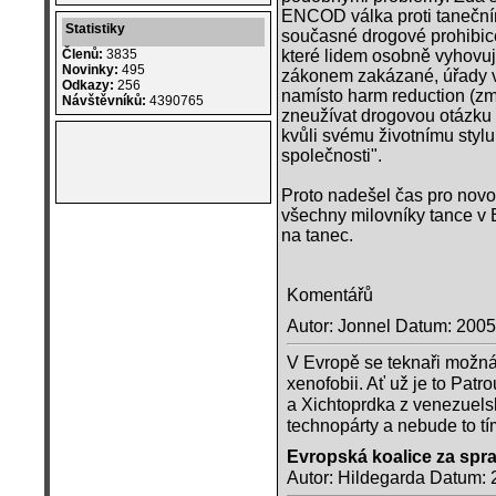
ENCOD válka proti taneční
Statistiky
současné drogové prohibice.
které lidem osobně vyhovuj
Členů:
3835
Novinky:
495
zákonem zakázané, úřady v
Odkazy:
256
namísto harm reduction (zm
Návštěvníků:
4390765
zneužívat drogovou otázku ke
kvůli svému životnímu stylu
společnosti".
Proto nadešel čas pro novo
všechny milovníky tance v 
na tanec.
Komentářů
Autor: Jonnel Datum: 2005
V Evropě se teknaři možná k
xenofobii. Ať už je to Pa
a Xichtoprdka z venezuels
technopárty a nebude to t
Evropská koalice za spra
Autor: Hildegarda Datum: 