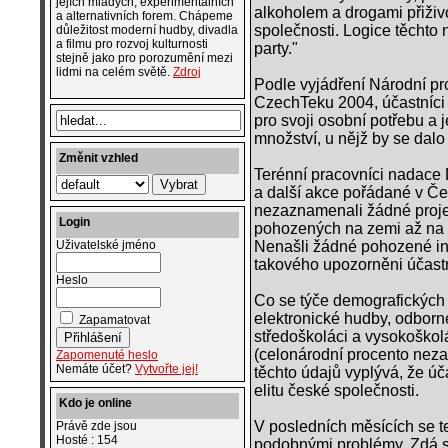
jejích mladých, experimentálních
alkoholem a drogami přiživ
a alternativních forem. Chápeme
společnosti. Logice těchto 
důležitost moderní hudby, divadla
a filmu pro rozvoj kulturnosti
party."
stejně jako pro porozumění mezi
lidmi na celém světě.
Zdroj
Podle vyjádření Národní pr
CzechTeku 2004, účastníci 
pro svoji osobní potřebu a 
množství, u nějž by se dalo 
Změnit vzhled
Terénní pracovníci nadace Dr
a další akce pořádané v Če
nezaznamenali žádné projev
Login
pohozených na zemi až na p
Nenašli žádné pohozené inj
Uživatelské jméno
takového upozorněni účastní
Heslo
Co se týče demografických 
elektronické hudby, odborné
Zapamatovat
středoškoláci a vysokoško
(celonárodní procento neza
Zapomenuté heslo
Nemáte účet?
Vytvořte jej!
těchto údajů vyplývá, že úč
elitu české společnosti.
Kdo je online
V posledních měsících se t
Právě zde jsou
Hosté : 154
podobnými problémy. Zdá se