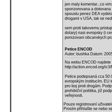
jen maly komentar...co vim,
sponzorovana a dotovana 
spoustu penez DEA vydelav
drogami v USA, tak se neda
sem proti takovemu pristup
dolary) nasi evropsky (i 
ponizovani obcanskych pra
Petice ENCOD
Autor: bushka Datum: 200
Na webu ENCOD najdete pet
http://action.encod.org/ic3
Petice podepsaná cca 50 0
evropským institucím. EU
pro boj proti drogám. Podpi
prohibiční politika, již p
veřejnosti.
Pouze registrovaní uživate
Prosím přihlašte se nebo se