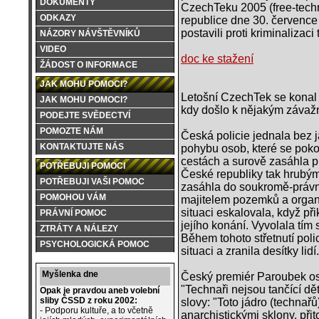
DOKUMENTY
CzechTeku 2005 (free-tech
ODKAZY
republice dne 30. července
postavili proti kriminalizac
NÁZORY NÁVŠTĚVNÍKŮ
VIDEO
doc ke stažení
ŽÁDOST O INFORMACE
JAK MOHU POMOCI?
Letošní CzechTek se konal j
JAK MOHU POMOCI?
kdy došlo k nějakým závaž
PODEJTE SVĚDECTVÍ
POMOZTE NÁM
Česká policie jednala bez 
KONTAKTUJTE NÁS
pohybu osob, které se poko
cestách a surově zasáhla pro
POTŘEBUJI POMOCI
České republiky tak hrubý
POTŘEBUJI VAŠI POMOC
zasáhla do soukromě-práv
POMOHOU VÁM
majitelem pozemků a organi
situaci eskalovala, když př
PRÁVNÍ POMOC
jejího konání. Vyvolala tím s
ZTRÁTY A NÁLEZY
Během tohoto střetnutí pol
PSYCHOLOGICKÁ POMOC
situaci a zranila desítky lidí.
Myšlenka dne
Český premiér Paroubek os
"Technaři nejsou tančící dět
Opak je pravdou aneb volební
sliby ČSSD z roku 2002:
slovy: "Toto jádro (technařů
- Podporu kultuře, a to včetně
anarchistickými sklony, při