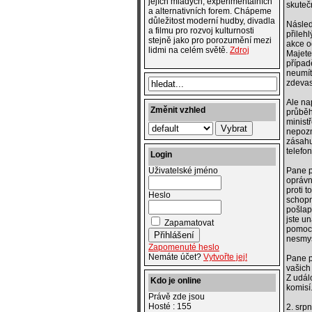
jejích mladých, experimentálních
skuteč
a alternativních forem. Chápeme
důležitost moderní hudby, divadla
Násled
a filmu pro rozvoj kulturnosti
přileh
stejně jako pro porozumění mezi
akce o
lidmi na celém světě.
Zdroj
Majete
případ
neumít
zdevas
Ale na
Změnit vzhled
průběh
minist
nepozn
zásahu
telefon
Login
Pane p
Uživatelské jméno
oprávn
proti 
Heslo
schopná
pošlap
jste un
Zapamatovat
pomoci
nesmys
Zapomenuté heslo
Nemáte účet?
Vytvořte jej!
Pane p
vašich 
Z udál
Kdo je online
komisí
Právě zde jsou
Hosté : 155
2. srp