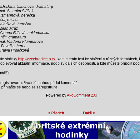
hDr.Daria Ullrichová, dramaturg
mal. Antoním Střížek
alzmannová, herečka
čer, režisér
alatíková, herečka
Milan Mráz
Yvonna Fričová, nakladatelka
nčil, dramaturg
mal. Vladěna Klumparová
 Pavelka, herec
Pavla Hrdličková
vte stránky
http://czechrodice.n.cz
kde je tento text ke stažení v různých formátech,
objevovat aktuální informace, podpisy dalších osobností, a kde můžete připojit podp
ntářů
registrovaní uživatelé mohou přidat komentář.
 přihlašte se nebo se zaregistrujte.
Powered by
AkoComment 2.0
!
< Předch.
Další >