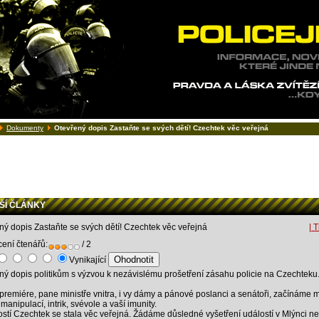
Dokumenty
Otevřený dopis Zastaňte se svých dětí! Czechtek věc veřejná
Í ČLÁNKY
ný dopis Zastaňte se svých dětí! Czechtek věc veřejná
| T
ení čtenářů:
/ 2
Vynikající
ný dopis politikům s výzvou k nezávislému prošetření zásahu policie na Czechteku
premiére, pane ministře vnitra, i vy dámy a pánové poslanci a senátoři, začínáme m
manipulací, intrik, svévole a vaší imunity.
ostí Czechtek se stala věc veřejná. Žádáme důsledné vyšetření událostí v Mlýnci n