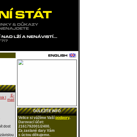
E-
isk |
mail
DŮLEŽITÉ INFO
.
Velice si vážíme Vaší
podpory
.
Darovací účet:
ít dost
2161792001/2400.
Za zaslané dary Vám
ezávislou
s úctou
děkujeme.