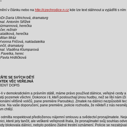
"
znění v článku nebo na
http://czechrodice.n.cz
kde lze text stáhnout a vyjádřiti s ním
hDr.Daria Ullrichová, dramaturg
mal. Antoním Střížek
alzmannová, herečka
čer, režisér
alatíková, herečka
Milan Mráz
Yvonna Fričová, nakladatelka
nčil, dramaturg
mal. Vladěna Klumparová
 Pavelka, herec
Pavla Hrdličková
ŇTE SE SVÝCH DĚTÍ
HTEK VĚC VEŘEJNÁ
ŘENÝ DOPIS
-li v demokratickém a právním státě, máme právo používat dálnice, veřejné cesty a
atý pozemek všichni. Dokonce i ti, kteří poslouchají jinou hudbu, než se líbí nám (či
ionální většině voličů, pane premiére Paroubku). Zmatek na dálnici nezpůsobili tec
licie. Na vaše doporučení, pane premiére, policie rozhodla, že někteří z nás nesměj
m chtějí.
e odmítla respektovat předloženou nájemní smlouvu a svědectví pronajímatele. Ne
ici, které jely tančit, ale veškeré veřejnosti lhala, že pronajímatel svůj souhlas odvo
, kdy blokovala dálnici, nebylo podáno žádné trestní oznámení. Policie se nezabýva