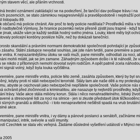
ným stavem věcí, ale přáním vrchnosti.
ná trestní oznámení zakládající se na podezření, že tančící dav pošlape trávu i na
lých pozemcích, se stalo záminkou nejagresivnější a pravděpodobně i nejdražší pol
d listopadu 89.
k občanů má policie chránit. Ale proč to tedy policie nedělala? Prostředků měla v t
ě nadbytečně.Výmluvy, že hranice pozemků nelze přesně zjistit jsou trapné - když t
e jinak, ukáže vám je každý sedlák hodný svého jména. Louky, které měly být ochr
tovaly policejní kordóny posléze hůře, než by dokázali tanečníci.
prosto skandální a právními normami demokratické společnosti pohrdající je způso
 zásahu. Státní zástupce nevydal souhlas, jak jste nám tvrdili, pane premiére a pa
ře vnitra. K nejrazantnějšímu útoku se vaši muži, pane ministře, odhodlali za noci, a
áni mohli mlátit, jak se jim zamane. Záhadným způsobem došlo i k té náhodě, že 
 se nikdo z přítomných nemohl dovolat svým rodičům. A opět patrně zcela náhodou
ní signál volný, když byla louka vyčištěna.
remiére, pane ministře vnitra, policie této země, zasáhla způsobem, který by byl s
ěný, kdyby proti ní stáli nebezpeční teroristé. Stály tam ale naše děti a my protest
tomu, abyste je cejchovali jako nebezpečné nepřátele společnosti. Vaše policie nás 
 ochránit před zločinností a kriminalitou, ale nasazuje ty nejtvrdší prostředky, když
ání trávy. Vaše akce stála milióny korun. Stála i něco nenahraditelného, lidský život
avené a stresované lidi za noci na silnice - jen si zkuste představit útok těžkooděn
 slzných granátů a dělbuchů - i toto nenapravitelné neštěstí spadá na vrub brutální
lné akce.
remiére, pane ministře vnitra, i vy dámy a pánové poslanci a senátoři, začínáme mí
manipulací, intrik, svévole a vaší imunity.
ostí Czechtek se stala věc veřejná. Žádáme důsledné vyšetření událostí v Mlýnci n
.
na 2005