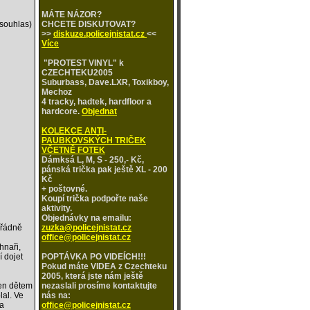
MÁTE NÁZOR?
 souhlas)
CHCETE DISKUTOVAT?
>>
diskuze.policejnistat.cz
<<
Více
"PROTEST VINYL" k
CZECHTEKU2005
Suburbass, Dave.LXR, Toxikboy,
Mechoz
4 tracky, hadtek, hardfloor a
hardcore.
Objednat
KOLEKCE ANTI-
PAUBKOVSKÝCH TRIČEK
VČETNĚ FOTEK
Dámksá L, M, S - 250,- Kč,
pánská trička pak ještě XL - 200
Kč
+ poštovné.
Koupí trička podpořte naše
aktivity.
Objednávky na emailu:
 řádně
zuzka@policejnistat.cz
office@policejnistat.cz
hnaři,
í dojet
POPTÁVKA PO VIDEÍCH!!!
Pokud máte VIDEA z Czechteku
2005, která jste nám ještě
jen dětem
nezaslali prosíme kontaktujte
lal. Ve
nás na:
la
office@policejnistat.cz