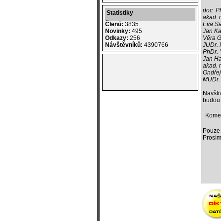
doc. P
Statistiky
akad. 
Eva S
Členů:
3835
Jan Ka
Novinky:
495
Věra G
Odkazy:
256
JUDr. 
Návštěvníků:
4390766
PhDr. 
Jan Ha
akad. 
Ondřej
MUDr. 
Navšti
budou 
Kome
Pouze 
Prosím