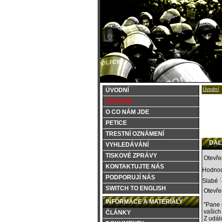
Úvodní
ÚVODNÍ
DISKUZE
O CO NÁM JDE
PETICE
TRESTNÍ OZNÁMENÍ
DALŠ
VYHLEDÁVÁNÍ
TISKOVÉ ZPRÁVY
Otevře
KONTAKTUJTE NÁS
Hodnoc
PODPORUJÍ NÁS
Slabé
SWITCH TO ENGLISH
Otevře
INFORMACE A MATERIÁLY
"Pane 
vašich 
ČLÁNKY
Z udál