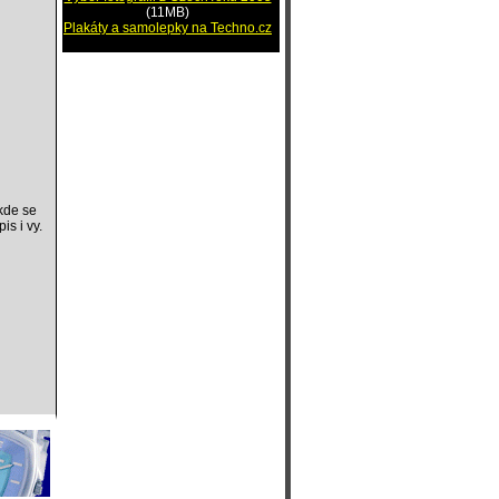
(11MB)
Plakáty a samolepky na Techno.cz
 kde se
is i vy.