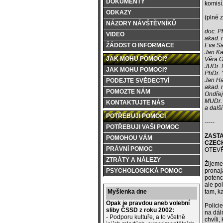
DOKUMENTY
komisí.
ODKAZY
(plné 
NÁZORY NÁVŠTĚVNÍKŮ
doc. P
VIDEO
akad. 
Eva S
ŽÁDOST O INFORMACE
Jan Ka
JAK MOHU POMOCI?
Věra G
JUDr. 
JAK MOHU POMOCI?
PhDr. 
Jan Ha
PODEJTE SVĚDECTVÍ
akad. 
POMOZTE NÁM
Ondřej
MUDr. 
KONTAKTUJTE NÁS
a další
POTŘEBUJI POMOCI
-----
POTŘEBUJI VAŠI POMOC
ZASTA
POMOHOU VÁM
CZEC
PRÁVNÍ POMOC
OTEV
ZTRÁTY A NÁLEZY
Žijeme
pronaj
PSYCHOLOGICKÁ POMOC
potenc
ale po
tam, ka
Myšlenka dne
Opak je pravdou aneb volební
Polici
sliby ČSSD z roku 2002:
na dáln
- Podporu kultuře, a to včetně
chvíli