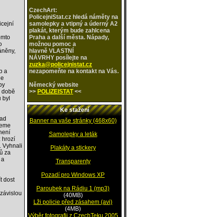
CzechArt:
PolicejniStat.cz hledá náměty na
icejní
samolepky a vtipný a úderný A2
plakát, kterým bude zahlcena
omto
Praha a další města. Nápady,
o
možnou pomoc a
áněny,
hlavně VLASTNÍ
NÁVRHY posílejte na
zuzka@policejnistat.cz
b a
nezapomeňte na kontakt na Vás.
ne
by
Německý
website
v době
>>
POLIZEISTAT
<<
 byl
Ke stažení
nad
Banner na vaše stránky (468x60)
ujeme
není
Samolepky a leták
 hrozí
. Vyhnali
Plakáty a stickery
ců za
 a
Transparenty
Pozadí pro Windows XP
t dost
Paroubek na Rádiu 1 (mp3)
ezávislou
(40MB)
Lži policie před zásahem (avi)
(4MB)
Výběr fotografii z CzechTeku 2005