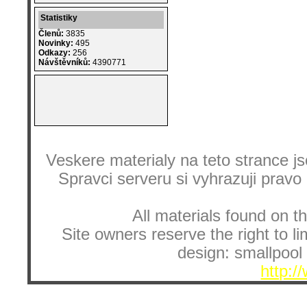
Statistiky
Členů:
3835
Novinky:
495
Odkazy:
256
Návštěvníků:
4390771
Veskere materialy na teto strance
Spravci serveru si vyhrazuji pravo
All materials found on th
Site owners reserve the right to li
design: smallpool 
http:/