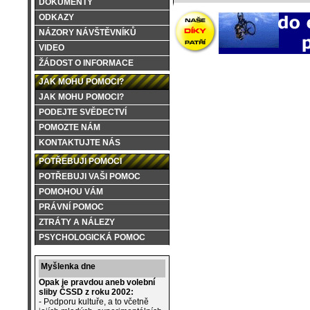
DOKUMENTY
ODKAZY
NÁZORY NÁVŠTĚVNÍKŮ
VIDEO
ŽÁDOST O INFORMACE
JAK MOHU POMOCI?
JAK MOHU POMOCI?
PODEJTE SVĚDECTVÍ
POMOZTE NÁM
KONTAKTUJTE NÁS
POTŘEBUJI POMOCI
POTŘEBUJI VAŠI POMOC
POMOHOU VÁM
PRÁVNÍ POMOC
ZTRÁTY A NÁLEZY
PSYCHOLOGICKÁ POMOC
Myšlenka dne
Opak je pravdou aneb volební
sliby ČSSD z roku 2002:
- Podporu kultuře, a to včetně