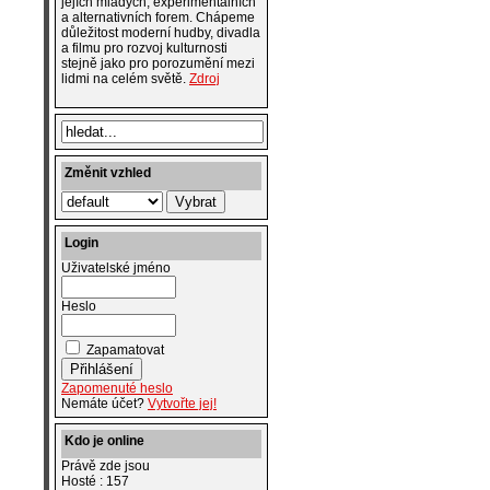
jejích mladých, experimentálních
a alternativních forem. Chápeme
důležitost moderní hudby, divadla
a filmu pro rozvoj kulturnosti
stejně jako pro porozumění mezi
lidmi na celém světě.
Zdroj
Změnit vzhled
Login
Uživatelské jméno
Heslo
Zapamatovat
Zapomenuté heslo
Nemáte účet?
Vytvořte jej!
Kdo je online
Právě zde jsou
Hosté : 157