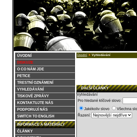
Úvodní
Vyhledávání
ÚVODNÍ
DISKUZE
O CO NÁM JDE
PETICE
TRESTNÍ OZNÁMENÍ
DALŠÍ ČLÁNKY
VYHLEDÁVÁNÍ
Vyhledávání
TISKOVÉ ZPRÁVY
Pro hledané klíčové slovo:
KONTAKTUJTE NÁS
Jakékoliv slovo
Všechna sl
PODPORUJÍ NÁS
Řazení:
SWITCH TO ENGLISH
INFORMACE A MATERIÁLY
ČLÁNKY