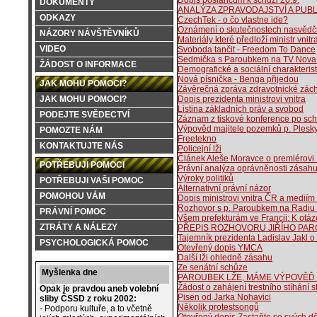
Dopis poslancům k schůzi 20.9.
DOKUMENTY
ANALÝZA ZPRAVODAJSTVÍ A PUBLI
ODKAZY
CzechTek - o čo vlastne ide?
Oznámení o skutečnostech nasvědčuj
NÁZORY NÁVŠTĚVNÍKŮ
Materiály které předloží ministr vni
VIDEO
Svoboda tančit - Freedom To Dance
Sedmička s Paroubkem na TV Nova 
ŽÁDOST O INFORMACE
Demografické a sociální charakteris
Nová písnička - Benga přijedou
JAK MOHU POMOCI?
Závěrečná zpráva zdravotnické zác
JAK MOHU POMOCI?
Dopis prezidenta ministrovi vnitra
Listina základních práv a svobod
PODEJTE SVĚDECTVÍ
Záznam z tiskové konference po sch
Výpověd majitele pozemků p. Plesk
POMOZTE NÁM
Freetekno
KONTAKTUJTE NÁS
Policejní lži
Článek Aleše Moravce o premiérovi 
POTŘEBUJI POMOCI
Právní analýza oprávněnosti zásah
Výroky politiků
POTŘEBUJI VAŠI POMOC
Alternativní právní názor
POMOHOU VÁM
Dopis ministrovi vnitra ČR a medií
Rozhovor s p. Paroubkem na Radiu
PRÁVNÍ POMOC
Všem prefekturám ve Francii: K otáz
ZTRÁTY A NÁLEZY
PŘEPIS ROZHOVORU JIŘÍHO PAR
Tajemník prezidenta Ladislav Jakl 
PSYCHOLOGICKÁ POMOC
Otevřený dopis YMCA
Další lži ohledně zásahu
Ze senátní schůze
Myšlenka dne
PAROUBEK LŽE, MÁME VÝPOVĚĎ
Žádost o zahájení trestního stíhání 
Opak je pravdou aneb volební
Pisen od Jarka Nohavici
sliby ČSSD z roku 2002:
Několik protestsongů
- Podporu kultuře, a to včetně