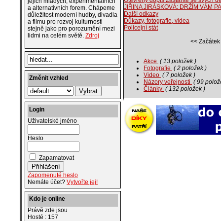
Otevřený dopis Zastaňte se svých dě
jejích mladých, experimentálních
JIŘINA JIRÁSKOVÁ: DRŽÍM VÁM P
a alternativních forem. Chápeme
Další odkazy
důležitost moderní hudby, divadla
Důkazy, fotografie, videa
a filmu pro rozvoj kulturnosti
Policejní stát
stejně jako pro porozumění mezi
lidmi na celém světě.
Zdroj
<< Začátek
Akce
( 13 položek )
Fotografie
( 2 položek )
Video
( 7 položek )
Změnit vzhled
Názory veřejnosti
( 99 polož
Články
( 132 položek )
Login
Uživatelské jméno
Heslo
Zapamatovat
Zapomenuté heslo
Nemáte účet?
Vytvořte jej!
Kdo je online
Právě zde jsou
Hosté : 157