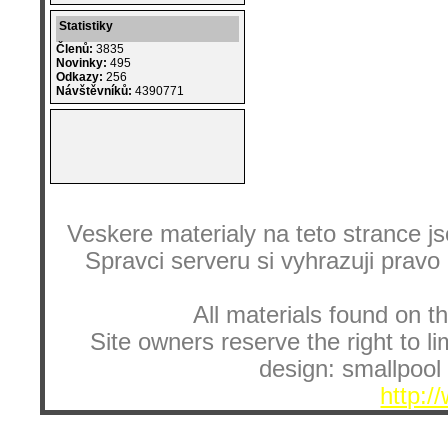
Statistiky
Členů:
3835
Novinky:
495
Odkazy:
256
Návštěvníků:
4390771
Veskere materialy na teto strance
Spravci serveru si vyhrazuji pravo
All materials found on th
Site owners reserve the right to li
design: smallpool 
http:/