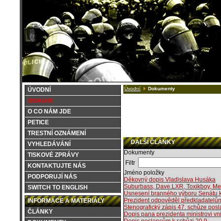
Úvodní
Dokumenty
ÚVODNÍ
DISKUZE
O CO NÁM JDE
PETICE
TRESTNÍ OZNÁMENÍ
DALŠÍ ČLÁNKY
VYHLEDÁVÁNÍ
Dokumenty
TISKOVÉ ZPRÁVY
Filtr
KONTAKTUJTE NÁS
Jméno položky
PODPORUJÍ NÁS
Děkovný dopis Vladislava Husáka
Suburbass, Dave.LXR, Toxikboy, Mech
SWITCH TO ENGLISH
Usnesení branného výboru Senátu 
Prezident odpověděl předkladatelům 
INFORMACE A MATERIÁLY
Stenografický zápis 47. schůze pos
ČLÁNKY
Dopis pana prezidenta ministrovi vni