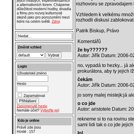
jejích mladých, experimentálních
rozhovoru se zpravodajem
a alternativních forem. Chápeme
důležitost moderní hudby, divadla
a filmu pro rozvoj kulturnosti
Vzhledem k velkému množstv
stejně jako pro porozumění mezi
rozhodli diskusi zablokov
lidmi na celém světě.
Zdroj
Patrik Biskup, Právo
Komentářů
Změnit vzhled
že by??????
Autor: Jiřík Datum: 2006-0
no, vypadá to hezky... já al
Login
prokurátora, aby ty jejich lži
Uživatelské jméno
čekám
Heslo
Autor: Jiřík Datum: 2006-0
jo sorry malej mistejk:já a
Zapamatovat
o co jde
Zapomenuté heslo
Autor: aristotele Datum: 2
Nemáte účet?
Vytvořte jej!
rekneme si to na rovinu stej
Kdo je online
sami lidi tak o co jde jeji
Právě zde jsou
Hosté : 157
lol