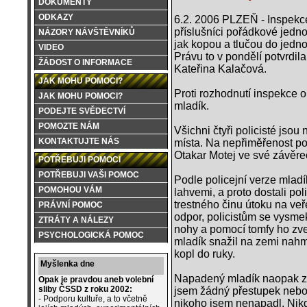
DOKUMENTY
ODKAZY
6.2. 2006 PLZEŇ - Inspekce
příslušníci pořádkové jedno
NÁZORY NÁVŠTĚVNÍKŮ
jak kopou a tlučou do jedno
VIDEO
Právu to v pondělí potvrdila
ŽÁDOST O INFORMACE
Kateřina Kalačová.
JAK MOHU POMOCI?
Proti rozhodnutí inspekce o
JAK MOHU POMOCI?
mladík.
PODEJTE SVĚDECTVÍ
POMOZTE NÁM
Všichni čtyři policisté jsou
KONTAKTUJTE NÁS
místa. Na nepřiměřenost p
Otakar Motej ve své závěr
POTŘEBUJI POMOCI
POTŘEBUJI VAŠI POMOC
Podle policejní verze mladí
POMOHOU VÁM
lahvemi, a proto dostali po
trestného činu útoku na veře
PRÁVNÍ POMOC
odpor, policistům se vysmek
ZTRÁTY A NÁLEZY
nohy a pomocí tomfy ho zve
PSYCHOLOGICKÁ POMOC
mladík snažil na zemi nahma
kopl do ruky.
Myšlenka dne
Napadený mladík naopak zas
Opak je pravdou aneb volební
sliby ČSSD z roku 2002:
jsem žádný přestupek nebo 
- Podporu kultuře, a to včetně
nikoho jsem nenapadl. Nik