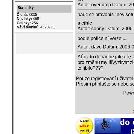
Autor: overjump Datum: 2
Statistiky
nauc se pravopis "nevisetr
Členů:
3835
Novinky:
495
a ejhle
Odkazy:
256
Návštěvníků:
4390771
Autor: sonny Datum: 2006
podle policejní verze......
Autor: dave Datum: 2006-0
Ať už to dopadne jakkoli,s
pro změnu my!!!!Vyzlívat zl
to líbilo????
Pouze registrovaní uživate
Prosím přihlašte se nebo se
Powe