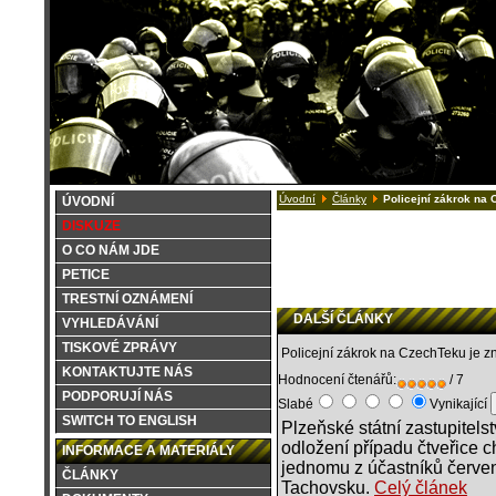
Úvodní
Články
Policejní zákrok na 
ÚVODNÍ
DISKUZE
O CO NÁM JDE
PETICE
TRESTNÍ OZNÁMENÍ
DALŠÍ ČLÁNKY
VYHLEDÁVÁNÍ
TISKOVÉ ZPRÁVY
Policejní zákrok na CzechTeku je z
KONTAKTUJTE NÁS
Hodnocení čtenářů:
/ 7
PODPORUJÍ NÁS
Slabé
Vynikající
SWITCH TO ENGLISH
Plzeňské státní zastupitelst
odložení případu čtveřice ch
INFORMACE A MATERIÁLY
jednomu z účastníků červe
ČLÁNKY
Tachovsku.
Celý článek