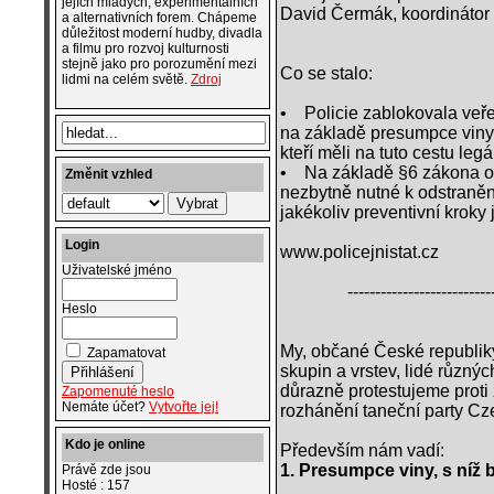
jejích mladých, experimentálních
David Čermák, koordinátor 
a alternativních forem. Chápeme
důležitost moderní hudby, divadla
a filmu pro rozvoj kulturnosti
stejně jako pro porozumění mezi
Co se stalo:
lidmi na celém světě.
Zdroj
• Policie zablokovala veře
na základě presumpce viny, 
kteří měli na tuto cestu legá
• Na základě §6 zákona o po
Změnit vzhled
nezbytně nutné k odstranění
jakékoliv preventivní kroky
Login
www.policejnistat.cz
Uživatelské jméno
--------------------------
Heslo
My, občané České republiky
Zapamatovat
skupin a vrstev, lidé různý
důrazně protestujeme proti z
Zapomenuté heslo
Nemáte účet?
Vytvořte jej!
rozhánění taneční party C
Kdo je online
Především nám vadí:
1. Presumpce viny, s níž 
Právě zde jsou
Hosté : 157