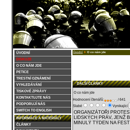
Úvodní
O co nám jde
ÚVODNÍ
DISKUZE
O CO NÁM JDE
PETICE
TRESTNÍ OZNÁMENÍ
DALŠÍ ČLÁNKY
VYHLEDÁVÁNÍ
TISKOVÉ ZPRÁVY
O co nám jde
KONTAKTUJTE NÁS
Hodnocení čtenářů:
/ 641
PODPORUJÍ NÁS
Slabé
Vynikající
SWITCH TO ENGLISH
ORGANIZÁTOŘI PROTEST
LIDSKÝCH PRÁV, JENŽ 
INFORMACE A MATERIÁLY
MINULÝ TÝDEN NA FEST
ČLÁNKY