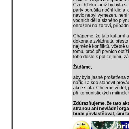
CzechTeku, aniž by byla sc
party porušila noční klid a 
navíc nebyl vymezen, není 
vodních děl a slzného plynu,
ohroženi na zdraví, případně
Chápeme, že tato kulturní a
dokonale zvládnutá, přesto 
nejméně konfliktů, včetně 
tomu, proč při prvních obtíž
toho došlo k policejnímu z
Žádáme,
aby byla jasně prošetřena 
nařídil a kdo stanovil prov
akce stála. Chceme vědět,
při komunistických mítincíc
Zdůrazňujeme, že tato akt
stranou ani nevládní orga
bude přivlastňovat, činí ta