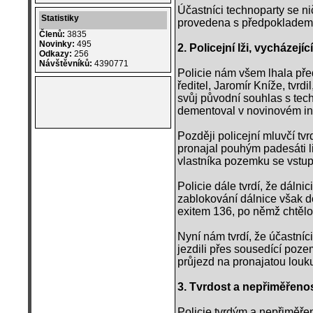
Účastníci technoparty se nič
Statistiky
provedena s předpokladem 
Členů:
3835
Novinky:
495
2. Policejní lži, vycházejíc
Odkazy:
256
Návštěvníků:
4390771
Policie nám všem lhala pře
ředitel, Jaromír Kníže, tvrd
svůj původní souhlas s tech
dementoval v novinovém in
Později policejní mluvčí tv
pronajal pouhým padesáti li
vlastníka pozemku se vst
Policie dále tvrdí, že dáln
zablokování dálnice však doš
exitem 136, po němž chtělo 
Nyní nám tvrdí, že účastníci
jezdili přes sousedící poze
průjezd na pronajatou louk
3. Tvrdost a nepřiměřeno
Policie tvrdým a nepřiměře