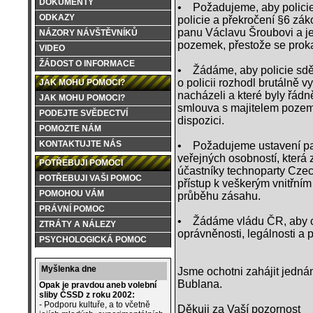
DOKUMENTY
• Požadujeme, aby policie 
ODKAZY
policie a překročení §6 záko
panu Václavu Šroubovi a je
NÁZORY NÁVŠTĚVNÍKŮ
pozemek, přestože se prok
VIDEO
ŽÁDOST O INFORMACE
• Žádáme, aby policie sděl
o policii rozhodl brutálně v
JAK MOHU POMOCI?
nacházeli a které byly řádn
JAK MOHU POMOCI?
smlouva s majitelem pozemk
PODEJTE SVĚDECTVÍ
dispozici.
POMOZTE NÁM
KONTAKTUJTE NÁS
• Požadujeme ustavení par
veřejných osobností, která 
POTŘEBUJI POMOCI
účastníky technoparty Cze
POTŘEBUJI VAŠI POMOC
přístup k veškerým vnitřním
POMOHOU VÁM
průběhu zásahu.
PRÁVNÍ POMOC
• Žádáme vládu ČR, aby co
ZTRÁTY A NÁLEZY
oprávněnosti, legálnosti a 
PSYCHOLOGICKÁ POMOC
Myšlenka dne
Jsme ochotni zahájit jedn
Bublana.
Opak je pravdou aneb volební
sliby ČSSD z roku 2002:
- Podporu kultuře, a to včetně
Děkuji za Vaší pozornost