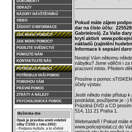
DOKUMENTY
ODKAZY
--------------------------------------
NÁZORY NÁVŠTĚVNÍKŮ
VIDEO
Pokud máte zájem podpoři
ŽÁDOST O INFORMACE
dar na číslo účtu: 22552
Gabrielová).
Za Vaše dary
JAK MOHU POMOCI?
krytí aktivit www.policejn
JAK MOHU POMOCI?
nákladů
(zajistění hudeb
PODEJTE SVĚDECTVÍ
Informace k sepsání daro
POMOZTE NÁM
Nestojí Vám někomu někde v 
KONTAKTUJTE NÁS
nábytku? Jsme vděčni i za 
pracovní místo. Předem dě
POTŘEBUJI POMOCI
POTŘEBUJI VAŠI POMOC
Prosíme o pomoc sTISKEM m
POMOHOU VÁM
účely výstav.
PRÁVNÍ POMOC
Jestli někdo máte přístup
ZTRÁTY A NÁLEZY
postrádat, použijeme je :-
PSYCHOLOGICKÁ POMOC
Prázdná DVD a CD prosím 
514, 111 21 Praha 1.
Myšlenka dne
Opak je pravdou aneb volební
Webmasteři ! Pokud máte m
sliby ČSSD z roku 2002:
www.policejnistat.cz do Vaš
- Podporu kultuře, a to včetně