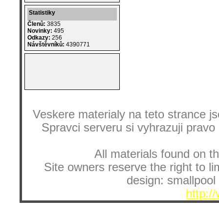
Statistiky
Členů:
3835
Novinky:
495
Odkazy:
256
Návštěvníků:
4390771
Veskere materialy na teto strance
Spravci serveru si vyhrazuji pravo
All materials found on th
Site owners reserve the right to li
design: smallpool 
http:/