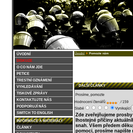
Úvodní
Pomozte nám
ÚVODNÍ
DISKUZE
O CO NÁM JDE
PETICE
TRESTNÍ OZNÁMENÍ
DALŠÍ ČLÁNKY
VYHLEDÁVÁNÍ
TISKOVÉ ZPRÁVY
Prosíme, pomozte
KONTAKTUJTE NÁS
Hodnocení čtenářů:
/ 159
PODPORUJÍ NÁS
Slabé
Vynikající
SWITCH TO ENGLISH
Zde zveřejňujeme prosby
lhostejné příčiny aktuáln
INFORMACE A MATERIÁLY
snah. Všem předem děkuj
ČLÁNKY
pomoci, prosíme napište