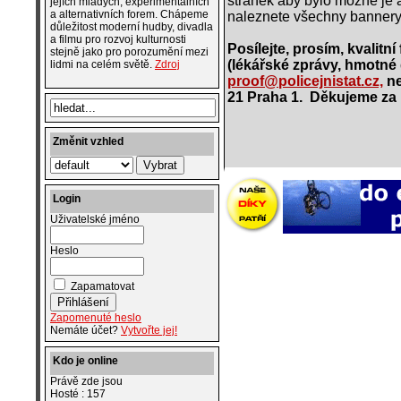
stránek aby bylo možné je 
jejích mladých, experimentálních
a alternativních forem. Chápeme
naleznete všechny bannery
důležitost moderní hudby, divadla
a filmu pro rozvoj kulturnosti
Posílejte, prosím, kvalitní
stejně jako pro porozumění mezi
(lékářské zprávy, hmotné d
lidmi na celém světě.
Zdroj
proof@policejnistat.cz,
ne
21 Praha 1. Děkujeme za
Změnit vzhled
Login
Uživatelské jméno
Heslo
Zapamatovat
Zapomenuté heslo
Nemáte účet?
Vytvořte jej!
Kdo je online
Právě zde jsou
Hosté : 157