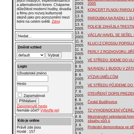
jejích mladých, experimentálních
2005
2005
a alternativních forem. Chápeme
14. 8.
důležitost moderní hudby, divadla
KONCERT PLNOU PAROU 
2005
a filmu pro rozvoj kulturnosti
13. 8.
stejně jako pro porozumění mezi
PAROUBKA NA RADIU 1 SI U
2005
lidmi na celém světě.
Zdroj
13. 8.
POLICIE ZAHÁJILA TREST
2005
13. 8.
VÁCLAV HAVEL SE SEŠEL
2005
11. 8.
KLUCI Z CROSSU POPISUJ
2005
Změnit vzhled
11. 8.
PERLY Z ROZHOVORU JIŘÍ
2005
9. 8.
VE STŘEDU JDEME DO UL
2005
Login
9. 8.
NA RADIU 1 BUDOU V ZÁT
2005
Uživatelské jméno
8. 8.
VÝZVA UMĚLCŮM
2005
7. 8.
Heslo
VE STŘEDU PŮJDEME DO 
2005
7. 8.
OTEVŘENÝ DOPIS PREZID
Zapamatovat
2005
6. 8.
České Budějovice
2005
Zapomenuté heslo
4. 8.
Nemáte účet?
Vytvořte jej!
TZ VYHODNOCENÍ VČERE
2005
4. 8.
Mezinárodní sekretariát Amne
Kdo je online
2005
zásahu vůči ú
3. 8.
Protestní demonstrace ve stř
Právě zde jsou
2005
Hosté : 157
3. 8.