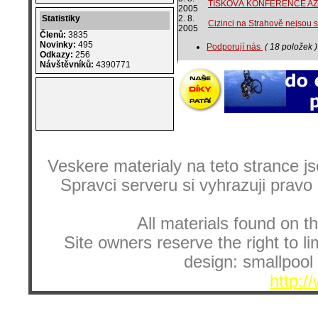
TISKOVÁ KONFERENCE AŽ
2005
Statistiky
2. 8.
Cizinci na Strahově nejsou s
2005
Členů:
3835
Novinky:
495
Podporují nás
( 18 položek )
Odkazy:
256
Návštěvníků:
4390771
Veskere materialy na teto strance
Spravci serveru si vyhrazuji pravo
All materials found on th
Site owners reserve the right to li
design: smallpool 
http:/