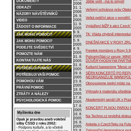
DOKUMENTY
Jděte volit - má to smysl!
2006
ODKAZY
31. 1.
Veřejný ochránce práv Otaka
2006
NÁZORY NÁVŠTĚVNÍKŮ
26. 9.
Velká petiční akce v pondělí 
2005
VIDEO
11. 9.
Vyjádření MŽP k akci Czech
ŽÁDOST O INFORMACE
2005
9. 9.
TK: Vláda chybně interpretu
JAK MOHU POMOCI?
2005
5. 9.
JAK MOHU POMOCI?
DNEŠNÍ AKCE V ROXY ZR
2005
PODEJTE SVĚDECTVÍ
4. 9.
Freetek mondays v Roxy 5.9
2005
POMOZTE NÁM
31. 8.
PolicejniStat.cz varuje: 
KONTAKTUJTE NÁS
2005
DŮVĚRYHODNÝMI PARTNE
31. 8.
Kulturní happening "Mesíc po
POTŘEBUJI POMOCI
2005
29. 8.
SÉRII KONCERTŮ PO REP
POTŘEBUJI VAŠI POMOC
2005
NEORGANIZUJE WWW.POLI
POMOHOU VÁM
23. 8.
Obnovujeme pietní místo na
2005
PRÁVNÍ POMOC
18. 8.
Výhrady k materiálu předklá
2005
ZTRÁTY A NÁLEZY
17. 8.
Akademický senát UK v Praz
PSYCHOLOGICKÁ POMOC
2005
17. 8.
KONCERT PLNOU PAROU 
2005
Myšlenka dne
16. 8.
Na Techno.cz probíhá diskuz
2005
Opak je pravdou aneb volební
16. 8.
sliby ČSSD z roku 2002:
Anketa o CzechTeku na Futu
2005
- Podporu kultuře, a to včetně
15. 8.
Zahraniční demonstrace prot