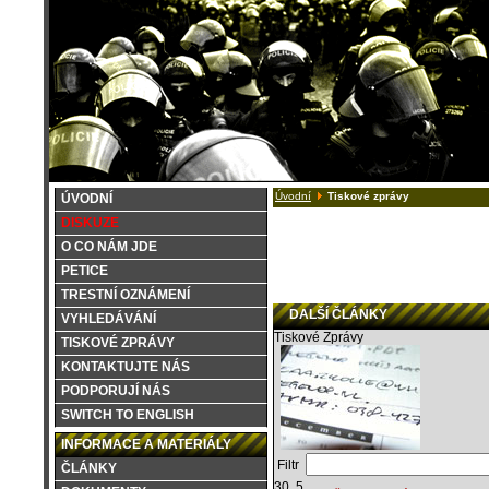
Úvodní
Tiskové zprávy
ÚVODNÍ
DISKUZE
O CO NÁM JDE
PETICE
TRESTNÍ OZNÁMENÍ
DALŠÍ ČLÁNKY
VYHLEDÁVÁNÍ
Tiskové Zprávy
TISKOVÉ ZPRÁVY
KONTAKTUJTE NÁS
PODPORUJÍ NÁS
SWITCH TO ENGLISH
INFORMACE A MATERIÁLY
Filtr
ČLÁNKY
30. 5.